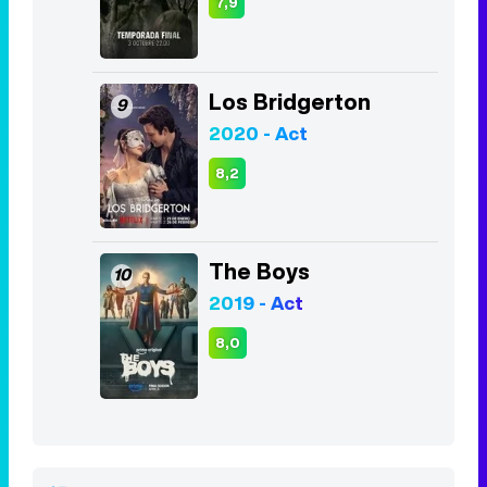
7,9
Los Bridgerton
9
2020 - Act
8,2
The Boys
10
2019 - Act
8,0