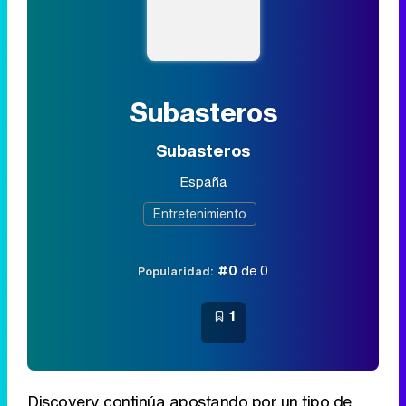
Subasteros
Subasteros
España
Entretenimiento
#0
de 0
Popularidad:
1
Discovery continúa apostando por un tipo de