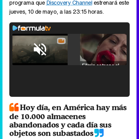
programa que
Discovery Channel
estrenará este
jueves, 10 de mayo, a las 23:15 horas.
Loaded
:
25.30%
/
Unmute
Filmin estrena el tráiler de 'Millennial Mal', su nueva comedia universitaria de la mano de Lorena Iglesias
'120 Minutos' celebra sus 2.000 programas en Telemadrid con un vídeo del día a día en la redacción
Hoy día, en América hay más
de 10.000 almacenes
abandonados y cada día sus
objetos son subastados
Tráiler de '33 días', la nueva serie de Atresplayer con Julián Villagrán y José Manuel Poga