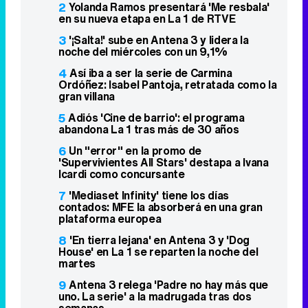
2
Yolanda Ramos presentará 'Me resbala'
en su nueva etapa en La 1 de RTVE
3
'¡Salta!' sube en Antena 3 y lidera la
noche del miércoles con un 9,1%
4
Así iba a ser la serie de Carmina
Ordóñez: Isabel Pantoja, retratada como la
gran villana
5
Adiós 'Cine de barrio': el programa
abandona La 1 tras más de 30 años
6
Un "error" en la promo de
'Supervivientes All Stars' destapa a Ivana
Icardi como concursante
7
'Mediaset Infinity' tiene los días
contados: MFE la absorberá en una gran
plataforma europea
8
'En tierra lejana' en Antena 3 y 'Dog
House' en La 1 se reparten la noche del
martes
9
Antena 3 relega 'Padre no hay más que
uno. La serie' a la madrugada tras dos
semanas