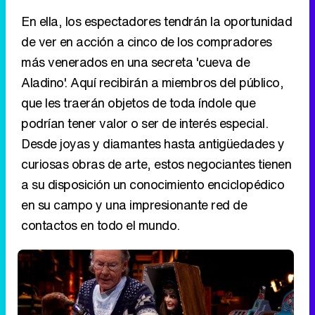
En ella, los espectadores tendrán la oportunidad
de ver en acción a cinco de los compradores
más venerados en una secreta 'cueva de
Tráiler en catalán de 'Ravalear', la nueva serie de HBO Max sobre los fondos buitre
Aladino'. Aquí recibirán a miembros del público,
que les traerán objetos de toda índole que
podrían tener valor o ser de interés especial.
Desde joyas y diamantes hasta antigüedades y
Tráiler de la tercera temporada de 'The Walking Dead: Dead City' de AMC+
curiosas obras de arte, estos negociantes tienen
a su disposición un conocimiento enciclopédico
en su campo y una impresionante red de
contactos en todo el mundo.
Canción ganadora de Eurovisión 2026: DARA con "Bangaranga" por Bulgaria