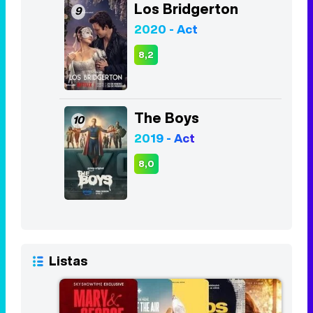
Los Bridgerton
9
2020 - Act
8,2
The Boys
10
2019 - Act
8,0
Listas