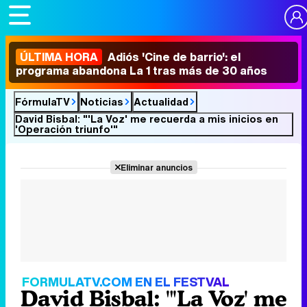
ÚLTIMA HORA
Adiós 'Cine de barrio': el
programa abandona La 1 tras más de 30 años
FórmulaTV
Noticias
Actualidad
David Bisbal: "'La Voz' me recuerda a mis inicios en
'Operación triunfo'"
Eliminar anuncios
FORMULATV.COM EN EL FESTVAL
David Bisbal: "'La Voz' me