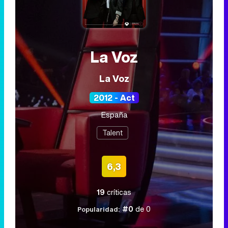
La Voz
La Voz
2012 - Act
España
Talent
6,3
19
críticas
#0
de 0
Popularidad: