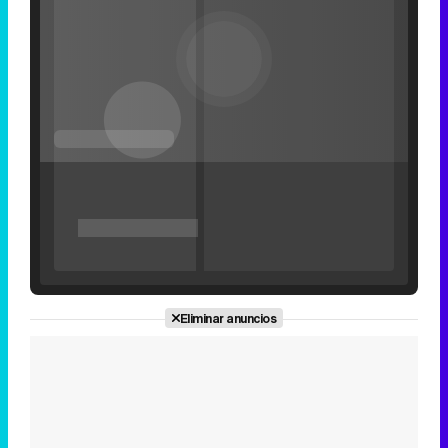
Loaded
:
25.30%
/
Unmute
Filmin estrena el tráiler de 'Millennial Mal', su nueva comedia universitaria de la mano de Lorena Iglesias
Eliminar anuncios
'120 Minutos' celebra sus 2.000 programas en Telemadrid con un vídeo del día a día en la redacción