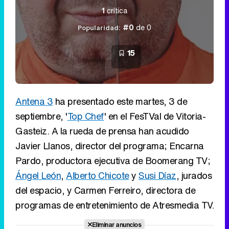
1
crítica
#0
de 0
Popularidad:
15
Antena 3
ha presentado este martes, 3 de
septiembre, '
Top Chef
' en el FesTVal de Vitoria-
Gasteiz. A la rueda de prensa han acudido
Javier Llanos, director del programa; Encarna
Pardo, productora ejecutiva de Boomerang TV;
Ángel León
,
Alberto Chicote
y
Susi Díaz
, jurados
del espacio, y Carmen Ferreiro, directora de
programas de entretenimiento de Atresmedia TV.
Eliminar anuncios