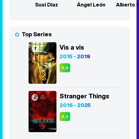
Susi Díaz
Ángel León
Alberto 
Top Series
Vis a vis
1
2015 - 2019
8,4
Stranger Things
2
2016 - 2025
8,3