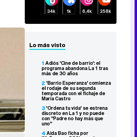
34k
1k
6,4k
258k
Lo más visto
1
Adiós 'Cine de barrio': el
programa abandona La 1 tras
más de 30 años
2
'Barrio Esperanza' comienza
el rodaje de su segunda
temporada con el fichaje de
María Castro
3
'Ordena tu vida' se estrena
discreto en La 1 y no puede
con "Padre no hay más que
uno"
4
Aida Bao ficha por