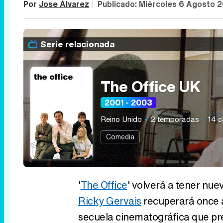
Por
Jose Álvarez
|
Publicado:
Miércoles 6 Agosto 2
Serie relacionada
The Office UK
2001 - 2003
Reino Unido
2 temporadas
14 c
Comedia
'
The Office
' volverá a tener nuev
Ricky Gervais
recuperará once a
secuela cinematográfica que pr