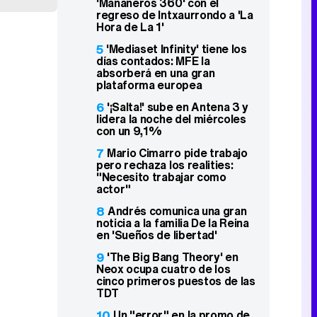
'Mañaneros 360' con el
regreso de Intxaurrondo a 'La
Hora de La 1'
5
'Mediaset Infinity' tiene los
días contados: MFE la
absorberá en una gran
plataforma europea
6
'¡Salta!' sube en Antena 3 y
lidera la noche del miércoles
con un 9,1%
7
Mario Cimarro pide trabajo
pero rechaza los realities:
"Necesito trabajar como
actor"
8
Andrés comunica una gran
noticia a la familia De la Reina
en 'Sueños de libertad'
9
'The Big Bang Theory' en
Neox ocupa cuatro de los
cinco primeros puestos de las
TDT
10
Un "error" en la promo de