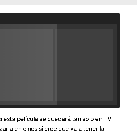
ráiler de la
'
Filmin estrena el tráiler de 'Millennial Mal', su nueva comedia universitaria de la mano de Lorena Iglesias
lay
'120 Minutos' celebra sus 2.000 programas en Telemadrid con un vídeo del día a día en la redacción
ideo
 esta película se quedará tan solo en TV
Tráiler de '33 días', la nueva serie de Atresplayer con Julián Villagrán y José Manuel Poga
arla en cines si cree que va a tener la