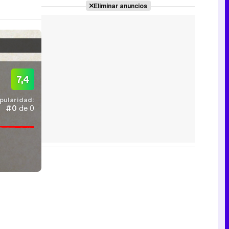
Eliminar anuncios
7,4
pularidad:
#0
de 0