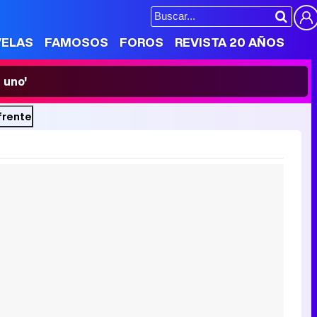
VELAS
FAMOSOS
FOROS
REVISTA 20 AÑOS
 uno'
 frente