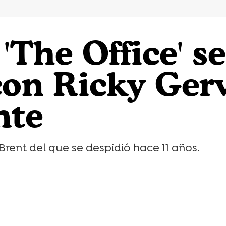
'The Office' s
con Ricky Ger
nte
Brent del que se despidió hace 11 años.