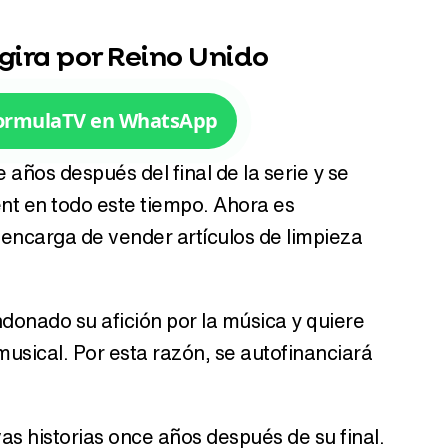
gira por Reino Unido
Tráiler en catalán de 'Ravalear', la nueva serie de HBO Max sobre los fondos buitre
FormulaTV en WhatsApp
 años después del final de la serie y se
Tráiler de la tercera temporada de 'The Walking Dead: Dead City' de AMC+
nt en todo este tiempo. Ahora es
encarga de vender artículos de limpieza
Canción ganadora de Eurovisión 2026: DARA con "Bangaranga" por Bulgaria
onado su afición por la música y quiere
musical. Por esta razón, se autofinanciará
vas historias once años después de su final.