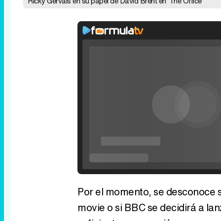
Ricky Gervais en su papel de David Brent en 'The Office'
Rhaenyra toma Desembarco del Rey en el t
tercera temporada de 'La Casa del Dragón
P
V
Por el momento, se desconoce si
movie o si BBC se decidirá a lanz