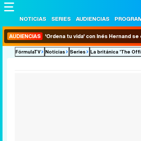
NOTICIAS
SERIES
AUDIENCIAS
PROGRA
AUDIENCIAS
'Ordena tu vida' con Inés Hernand se
FórmulaTV
Noticias
Series
La británica 'The Off