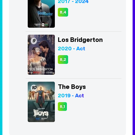
2017 - 2024
8,4
Los Bridgerton
9
2020 - Act
8,2
The Boys
10
2019 - Act
8,1