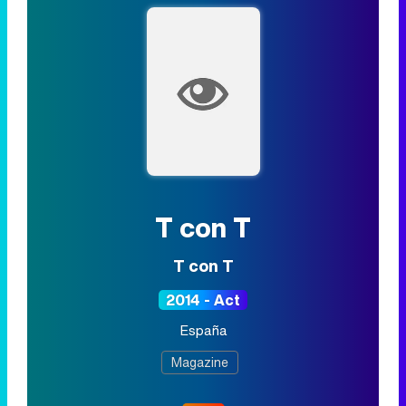
T con T
T con T
2014 - Act
España
Magazine