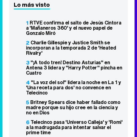
Lo más visto
1
RTVE confirma el salto de Jesús Cintora
a 'Mañaneros 360' y el nuevo papel de
Gonzalo Miró
2
Charlie Gillespie y Justice Smith se
incorporan a la temporada 2 de 'Heated
Rivalry'
3
"¡A todo tren! Destino Asturias" en
Antena 3 lidera y "Harry Potter" pincha en
Cuatro
4
"La voz del sol" lidera la noche en La 1 y
'Una receta para dos' no convence en
Telecinco
5
Britney Spears dice haber fallado como
madre porque su hijo cree en la ciencia y
no en Dios
6
Telecinco pasa 'Universo Calleja' y 'Romi'
a la madrugada para intentar salvar el
prime time