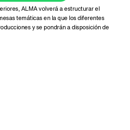
teriores, ALMA volverá a estructurar el
Tráiler de la tercera temporada de 'The Walking Dead: Dead City' de AMC+
mesas temáticas en la que los diferentes
roducciones y se pondrán a disposición de
Canción ganadora de Eurovisión 2026: DARA con "Bangaranga" por Bulgaria