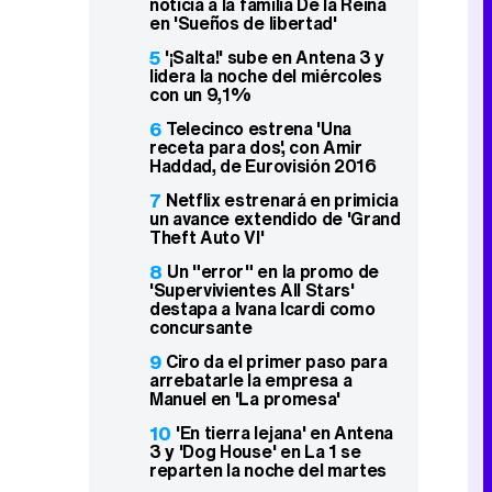
noticia a la familia De la Reina
en 'Sueños de libertad'
5
'¡Salta!' sube en Antena 3 y
lidera la noche del miércoles
con un 9,1%
6
Telecinco estrena 'Una
receta para dos', con Amir
Haddad, de Eurovisión 2016
7
Netflix estrenará en primicia
un avance extendido de 'Grand
Theft Auto VI'
8
Un "error" en la promo de
'Supervivientes All Stars'
destapa a Ivana Icardi como
concursante
9
Ciro da el primer paso para
arrebatarle la empresa a
Manuel en 'La promesa'
10
'En tierra lejana' en Antena
3 y 'Dog House' en La 1 se
reparten la noche del martes