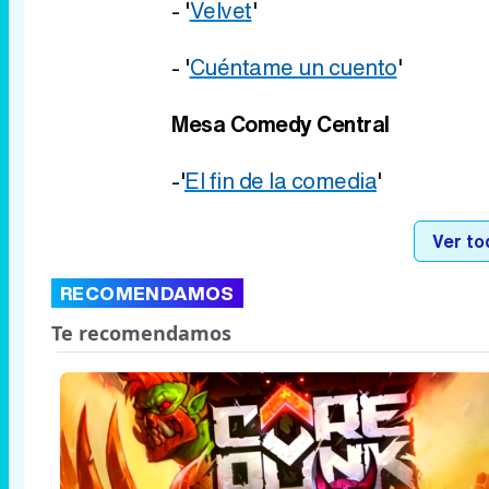
- '
Velvet
'
- '
Cuéntame un cuento
'
Mesa Comedy Central
-'
El fin de la comedia
'
Ver to
RECOMENDAMOS