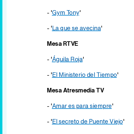
- '
Gym Tony
'
- '
La que se avecina
'
Mesa RTVE
- '
Águila Roja
'
- '
El Ministerio del Tiempo
'
Mesa Atresmedia TV
- '
Amar es para siempre
'
- '
El secreto de Puente Viejo
'