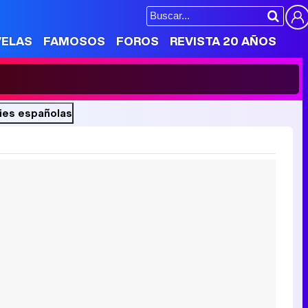
VELAS
FAMOSOS
FOROS
REVISTA 20 AÑOS
ries españolas