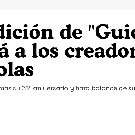
dición de "Gui
rá a los creado
olas
más su 25º aniversario y hará balance de su