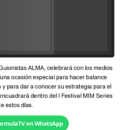
Filmin estrena el tráiler de 'Millennial Mal', su nueva comedia universitaria de la mano de Lorena Iglesias
'120 Minutos' celebra sus 2.000 programas en Telemadrid con un vídeo del día a día en la redacción
 Guionistas ALMA, celebrará con los medios
Tráiler de '33 días', la nueva serie de Atresplayer con Julián Villagrán y José Manuel Poga
, una ocasión especial para hacer balance
 y para dar a conocer su estrategia para el
encuadrará dentro del I Festival MIM Series
e estos días.
Tráiler en catalán de 'Ravalear', la nueva serie de HBO Max sobre los fondos buitre
FormulaTV en WhatsApp