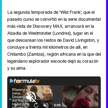
La segunda temporada de 'Wild Frank', que el
pasado curso se convirtió en la serie documental
más vista de Discovery MAX, arrancará en la
Abadía de Westminster (Londres), lugar en el
que descansan los restos de David Livingston, y
concluye a treinta mil kilómetros de allí, en
Chitambo (Zambia), región africana en la que del
legendario explorador escocés dejó su corazón
y su alma.
Video
Player
is
Loaded
:
loading.
0.00%
Picture-
Fullscr
Current
0:00
/
Duration
2:24
Remaining
-
2:24
in-
Pause
Unmute
Seek
Seek
Picture