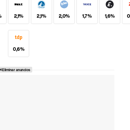
%
2,1%
2,1%
2,0%
1,7%
1,6%
0
Canción ganadora de Eurovisión 2026: DARA con "Bangaranga" por Bulgaria
0,6%
Eliminar anuncios