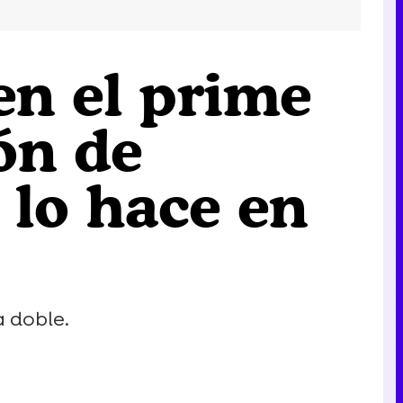
en el prime
ón de
 lo hace en
a doble.