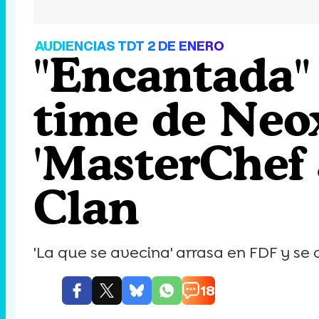
AUDIENCIAS TDT 2 DE ENERO
"Encantada" 
time de Neox
'MasterChef 
Clan
'La que se avecina' arrasa en FDF y se 
18