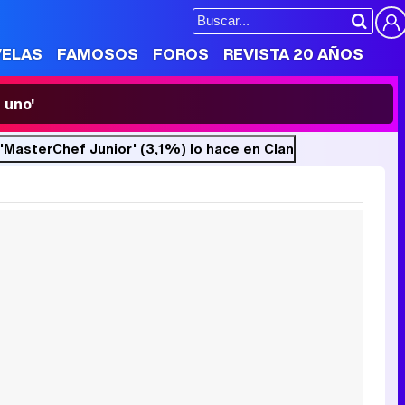
VELAS
FAMOSOS
FOROS
REVISTA 20 AÑOS
 uno'
'MasterChef Junior' (3,1%) lo hace en Clan