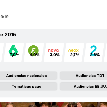
09:19
de 2015
7,0%
4,0%
3,0%
2,7%
2,6%
Audiencias nacionales
Audiencias TDT
Temáticas pago
Audiencias EE.UU.