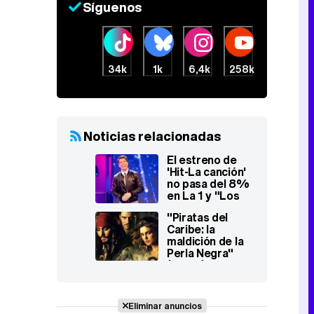
Síguenos
34k
1k
6,4k
258k
Noticias relacionadas
El estreno de
'Hit-La canción'
no pasa del 8%
en La 1 y "Los
mercenarios" de
"Piratas del
Antena 3
Caribe: la
dominan con un
maldición de la
18,5%
Perla Negra"
(3,8%) destaca
durante su
remisión en FDF
Eliminar anuncios