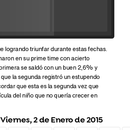
'120 Minutos' celebra sus 2.000 programas en Telemadrid con un vídeo del día a día en la redacción
igue logrando triunfar durante estas fechas.
Tráiler de '33 días', la nueva serie de Atresplayer con Julián Villagrán y José Manuel Poga
aron en su prime time con acierto
primera se saldó con un buen 2,6% y
 que la segunda registró un estupendo
cordar que esta es la segunda vez que
Tráiler en catalán de 'Ravalear', la nueva serie de HBO Max sobre los fondos buitre
cula del niño que no quería crecer en
iernes, 2 de Enero de 2015
Tráiler de la tercera temporada de 'The Walking Dead: Dead City' de AMC+