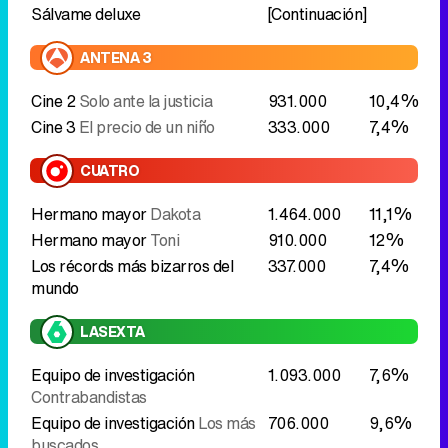
Sálvame deluxe
[Continuación]
ANTENA 3
Cine 2
Solo ante la justicia
931.000
10,4%
Cine 3
El precio de un niño
333.000
7,4%
CUATRO
Hermano mayor
Dakota
1.464.000
11,1%
Hermano mayor
Toni
910.000
12%
Los récords más bizarros del
337.000
7,4%
mundo
LASEXTA
Equipo de investigación
1.093.000
7,6%
Contrabandistas
Equipo de investigación
Los más
706.000
9,6%
buscados