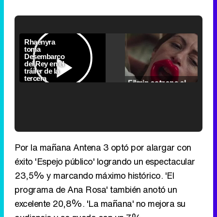
Loaded
:
5.31%
Picture-
Fullscr
Current
0:00
/
Duration
2:24
Remaining
-
2:24
in-
Pause
Unmute
Seek
Seek
Picture
Filmin estrena el tráiler de 'Millennial Mal', su nueva comedia universitaria de la mano de Lorena Iglesias
back
forward
20
30
seconds
seconds
Time
Time
'120 Minutos' celebra sus 2.000 programas en Telemadrid con un vídeo del día a día en la redacción
Por la mañana Antena 3 optó por alargar con
éxito 'Espejo público' logrando un espectacular
23,5% y marcando máximo histórico. 'El
programa de Ana Rosa' también anotó un
Tráiler de '33 días', la nueva serie de Atresplayer con Julián Villagrán y José Manuel Poga
excelente 20,8%. 'La mañana' no mejora su