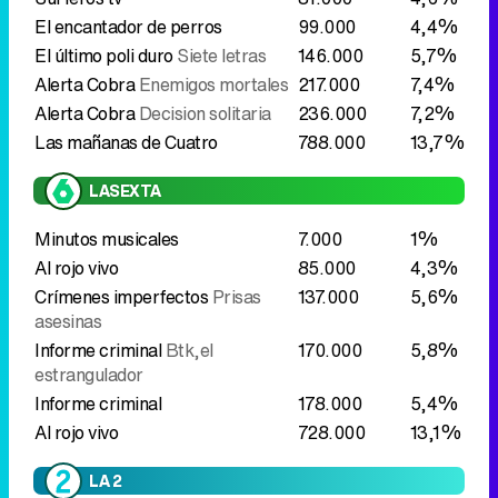
El encantador de perros
99.000
4,4%
El último poli duro
Siete letras
146.000
5,7%
Alerta Cobra
Enemigos mortales
217.000
7,4%
Alerta Cobra
Decision solitaria
236.000
7,2%
Las mañanas de Cuatro
788.000
13,7%
LASEXTA
Minutos musicales
7.000
1%
Al rojo vivo
85.000
4,3%
Crímenes imperfectos
Prisas
137.000
5,6%
asesinas
Informe criminal
Btk,el
170.000
5,8%
estrangulador
Informe criminal
178.000
5,4%
Al rojo vivo
728.000
13,1%
LA 2