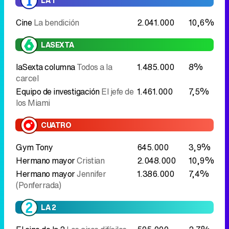
LA 1
Cine
La bendición
2.041.000
10,6%
LASEXTA
laSexta columna
Todos a la
1.485.000
8%
carcel
Equipo de investigación
El jefe de
1.461.000
7,5%
los Miami
CUATRO
Gym Tony
645.000
3,9%
Hermano mayor
Cristian
2.048.000
10,9%
Hermano mayor
Jennifer
1.386.000
7,4%
(Ponferrada)
LA 2