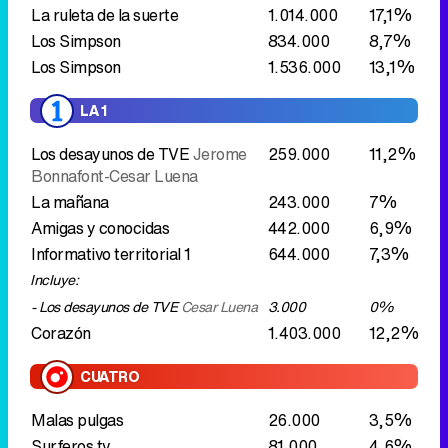
La ruleta de la suerte
1.014.000
17,1%
Los Simpson
834.000
8,7%
Los Simpson
1.536.000
13,1%
LA 1
Los desayunos de TVE
Jerome
259.000
11,2%
Bonnafont-Cesar Luena
La mañana
243.000
7%
Amigas y conocidas
442.000
6,9%
Informativo territorial 1
644.000
7,3%
Incluye:
- Los desayunos de TVE
Cesar Luena
3.000
0%
Corazón
1.403.000
12,2%
CUATRO
Malas pulgas
26.000
3,5%
Surferos tv
81.000
4,6%