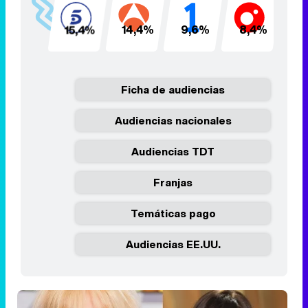
15,4%
14,4%
9,6%
8,4%
8
Ficha de audiencias
Audiencias nacionales
Audiencias TDT
Franjas
Temáticas pago
Audiencias EE.UU.