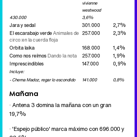
vivienne
westwood
430.000
3,6%
Jara y sedal
301.000
2,7%
El escarabajo verde
Animales de
257.000
2,3%
circo:en la cuerda floja
Orbita laika
168.000
1,4%
Como nos reímos
Dando la nota
257.000
1,9%
Imprescindibles
147.000
0,9%
Incluye:
- Chema Madoz, regar lo escondido
141.000
0,8%
Mañana
· Antena 3 domina la mañana con un gran
19,7%
· 'Espejo público' marca máximo con 696.000 y