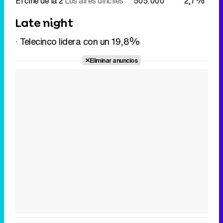
El cine de la 2
Los aires difíciles
505.000
2,7%
Late night
· Telecinco lidera con un 19,8%
Eliminar anuncios