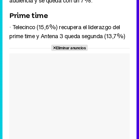
audiencia y se queda con un 7%.
Prime time
Tráiler en catalán de 'Ravalear', la nueva serie de HBO Max sobre los fondos buitre
· Telecinco (15,6%) recupera el liderazgo del
prime time y Antena 3 queda segunda (13,7%)
Eliminar anuncios
Tráiler de la tercera temporada de 'The Walking Dead: Dead City' de AMC+
Canción ganadora de Eurovisión 2026: DARA con "Bangaranga" por Bulgaria