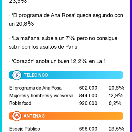
23,5%
· 'El programa de Ana Rosa' queda segundo con
un 20,8%
· 'La mañana' sube a un 7% pero no consigue
subir con los asaltos de París
· 'Corazón' anota un buen 12,2% en La 1
TELECINCO
El programa de Ana Rosa
602.000
20,8%
Mujeres y hombres y viceversa
844.000
12,9%
Robin food
920.000
8,2%
ANTENA 3
Espejo Público
696.000
23,5%