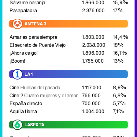
Sálvame naranja
1.866.000
15,9%
Pasapalabra
2.376.000
17%
ANTENA 3
Amar es para siempre
1.803.000
14,4%
El secreto de Puente Viejo
2.038.000
18%
¡Ahora caigo!
1.896.000
16,1%
¡Boom!
1.785.000
13%
LA 1
Cine
Huellas del pasado
1.117.000
8,9%
Cine 2
Cuatro mujeres y el amor
766.000
6,8%
España directo
700.000
5,7%
Aquí la tierra
1.004.000
7,1%
LASEXTA