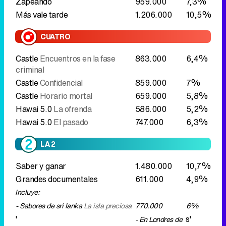
Zapeando
959.000
7,3%
Más vale tarde
1.206.000
10,5%
CUATRO
Castle
Encuentros en la fase
863.000
6,4%
criminal
Castle
Confidencial
859.000
7%
Castle
Horario mortal
659.000
5,8%
Hawai 5.0
La ofrenda
586.000
5,2%
Hawai 5.0
El pasado
747.000
6,3%
LA 2
Saber y ganar
1.480.000
10,7%
Grandes documentales
611.000
4,9%
Incluye:
- Sabores de sri lanka
La isla preciosa
770.000
6%
'
s'
- En Londres de