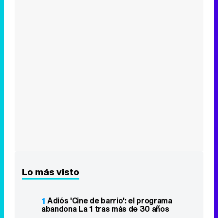
Lo más visto
1
Adiós 'Cine de barrio': el programa
abandona La 1 tras más de 30 años
2
'Barrio Esperanza' comienza el rodaje
de su segunda temporada con el fichaje
de María Castro
3
'Ordena tu vida' se estrena discreto en
La 1 y no puede con "Padre no hay más
que uno"