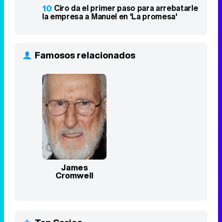
James
Cromwell
Top Series
Vis a vis
1
2015 - 2019
8,4