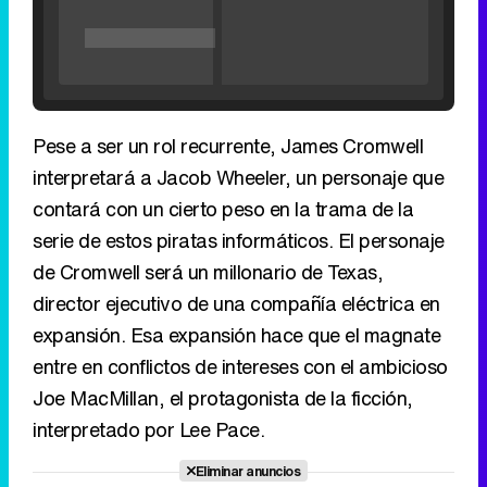
interpretará a Jacob Wheeler, un personaje que
contará con un cierto peso en la trama de la
serie de estos piratas informáticos. El personaje
Tráiler de '33 días', la nueva serie de Atresplayer con Julián Villagrán y José Manuel Poga
de Cromwell será un millonario de Texas,
director ejecutivo de una compañía eléctrica en
expansión. Esa expansión hace que el magnate
entre en conflictos de intereses con el ambicioso
Tráiler en catalán de 'Ravalear', la nueva serie de HBO Max sobre los fondos buitre
Joe MacMillan, el protagonista de la ficción,
interpretado por Lee Pace.
Eliminar anuncios
Tráiler de la tercera temporada de 'The Walking Dead: Dead City' de AMC+
Canción ganadora de Eurovisión 2026: DARA con "Bangaranga" por Bulgaria