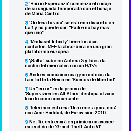
4
'Mediaset Infinity' tiene los días
contados: MFE la absorberá en una gran
plataforma europea
5
'¡Salta!' sube en Antena 3 y lidera la
noche del miércoles con un 9,1%
6
Andrés comunica una gran noticia a la
familia De la Reina en 'Sueños de libertad'
7
Un "error" en la promo de
'Supervivientes All Stars' destapa a Ivana
Icardi como concursante
8
Telecinco estrena 'Una receta para dos',
con Amir Haddad, de Eurovisión 2016
9
Netflix estrenará en primicia un avance
extendido de 'Grand Theft Auto VI'
10
Ciro da el primer paso para arrebatarle
la empresa a Manuel en 'La promesa'
Famosos relacionados