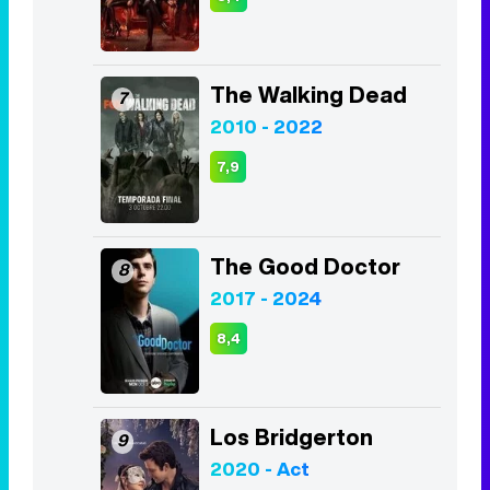
7,9
The Good Doctor
8
2017 - 2024
8,4
Los Bridgerton
9
2020 - Act
8,2
The Boys
10