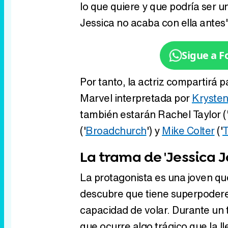
lo que quiere y que podría ser u
Jessica no acaba con ella antes"
Sigue a 
Por tanto, la actriz compartirá 
Marvel interpretada por
Krysten
también estarán Rachel Taylor (
('
Broadchurch
') y
Mike Colter
('
T
La trama de 'Jessica J
La protagonista es una joven q
descubre que tiene superpoder
capacidad de volar. Durante un
que ocurre algo trágico que la ll