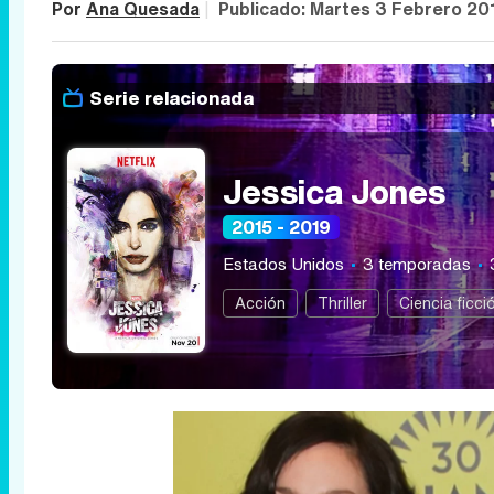
Por
Ana Quesada
|
Publicado:
Martes 3 Febrero 20
Serie relacionada
Jessica Jones
2015 - 2019
Estados Unidos
3 temporadas
Acción
Thriller
Ciencia ficci