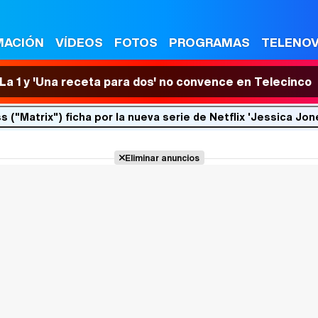
MACIÓN
VÍDEOS
FOTOS
PROGRAMAS
TELENO
n La 1 y 'Una receta para dos' no convence en Telecinco
 ("Matrix") ficha por la nueva serie de Netflix 'Jessica Jon
Eliminar anuncios