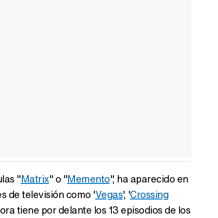
las "
Matrix
" o "
Memento
", ha aparecido en
es de televisión como '
Vegas
', '
Crossing
hora tiene por delante los 13 episodios de los