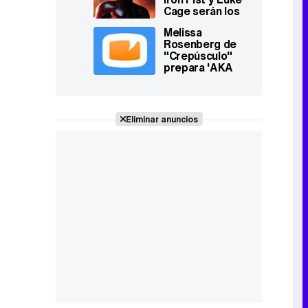
Cage serán los
protagonistas
Melissa
de 4 series y una
Rosenberg de
miniserie de
"Crepúsculo"
Marvel para
prepara 'AKA
Netflix
Jessica Jones'
Eliminar anuncios