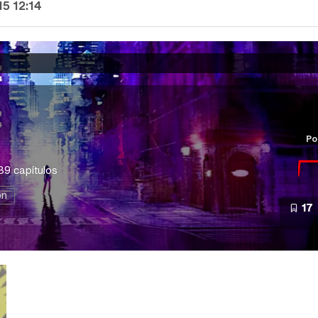
15 12:14
Po
39 capítulos
ón
17