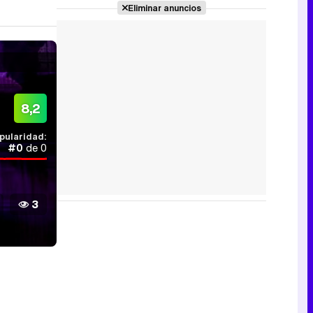
Eliminar anuncios
8,2
pularidad:
#0
de 0
3