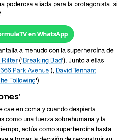
na poderosa aliada para la protagonista, si
.
Tráiler en catalán de 'Ravalear', la nueva serie de HBO Max sobre los fondos buitre
FormulaTV en WhatsApp
pantalla a menudo con la superheroína de
 Ritter
('
Breaking Bad
'). Junto a ellas
Tráiler de la tercera temporada de 'The Walking Dead: Dead City' de AMC+
'
666 Park Avenue
'),
David Tennant
he Following
').
ones'
Canción ganadora de Eurovisión 2026: DARA con "Bangaranga" por Bulgaria
ue cae en coma y cuando despierta
es como una fuerza sobrehumana y la
 tiempo, actúa como superheroína hasta
eva a tomar la decisión de reconstruir su