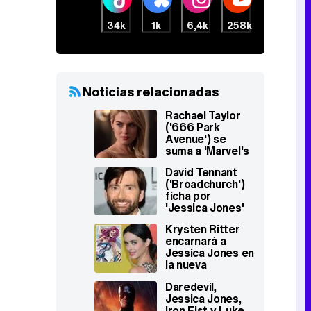
34k
1k
6,4k
258k
Noticias relacionadas
Rachael Taylor
('666 Park
Avenue') se
suma a 'Marvel's
AKA Jessica
David Tennant
Jones'
('Broadchurch')
ficha por
'Jessica Jones'
de Netflix
Krysten Ritter
encarnará a
Jessica Jones en
la nueva
producción de
Daredevil,
Netflix sobre el
Jessica Jones,
universo Marvel
Iron Fist y Luke