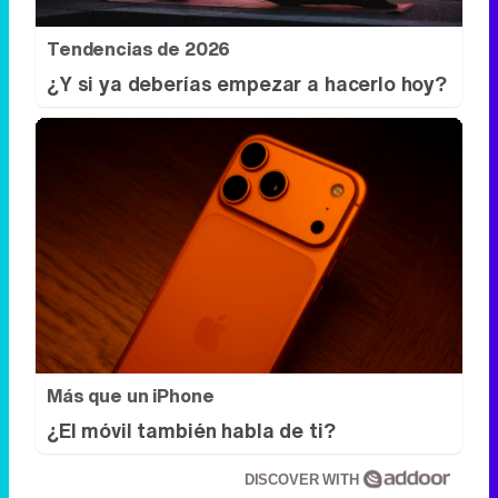
Más que un iPhone
¿El móvil también habla de ti?
DISCOVER WITH
Síguenos
34k
1k
6,4k
258k