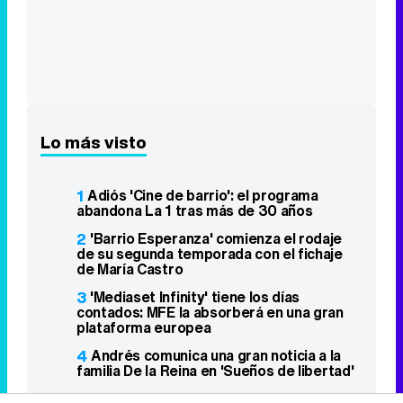
Lo más visto
1
Adiós 'Cine de barrio': el programa
abandona La 1 tras más de 30 años
2
'Barrio Esperanza' comienza el rodaje
de su segunda temporada con el fichaje
de María Castro
3
'Mediaset Infinity' tiene los días
contados: MFE la absorberá en una gran
plataforma europea
4
Andrés comunica una gran noticia a la
familia De la Reina en 'Sueños de libertad'
5
'¡Salta!' sube en Antena 3 y lidera la
noche del miércoles con un 9,1%
6
Netflix estrenará en primicia un avance
extendido de 'Grand Theft Auto VI'
7
Telecinco estrena 'Una receta para dos',
con Amir Haddad, de Eurovisión 2016