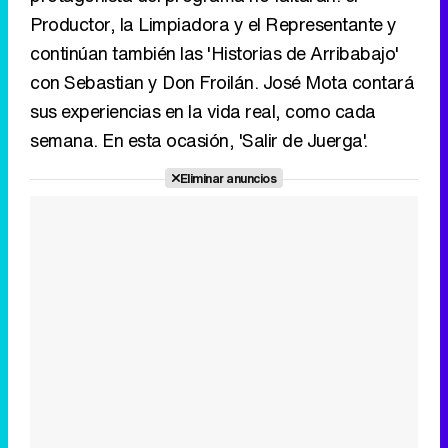
semana. En esta ocasión, 'Salir de Juerga'.
Tráiler en catalán de 'Ravalear', la nueva serie de HBO Max sobre los fondos buitre
Eliminar anuncios
Tráiler de la tercera temporada de 'The Walking Dead: Dead City' de AMC+
Canción ganadora de Eurovisión 2026: DARA con "Bangaranga" por Bulgaria