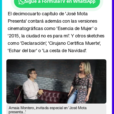
'2015, la ciudad no es para mí'. Y otros sketches
como 'Declaración', 'Cirujano Certifica Muerte',
'Echar del bar' o 'La cesta de Navidad'.
Amaia Montero, invitada especial en 'José Mota
presenta...'
Amaia a Tomás: "No te aguanto"
En el adelanto del programa, Amaia Montero y
Tomás comparten un chester desde donde