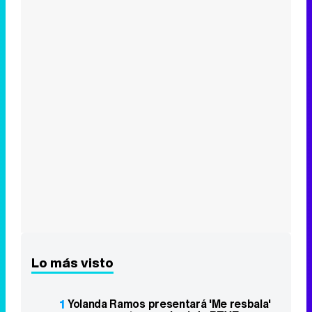
Síguenos
34k
1k
6,4k
258k
Eliminar anuncios