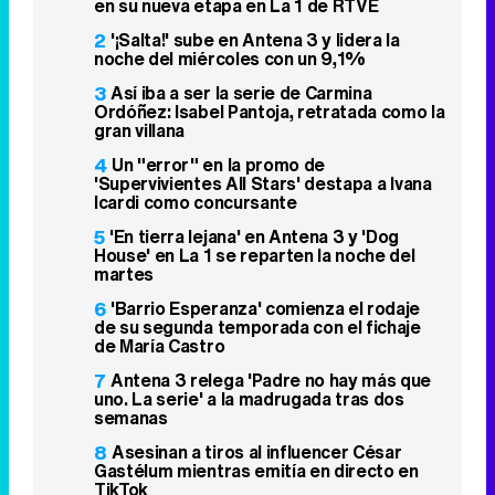
Lo más visto
1
Yolanda Ramos presentará 'Me resbala'
en su nueva etapa en La 1 de RTVE
2
'¡Salta!' sube en Antena 3 y lidera la
noche del miércoles con un 9,1%
3
Así iba a ser la serie de Carmina
Ordóñez: Isabel Pantoja, retratada como la
gran villana
4
Un "error" en la promo de
'Supervivientes All Stars' destapa a Ivana
Icardi como concursante
5
'En tierra lejana' en Antena 3 y 'Dog