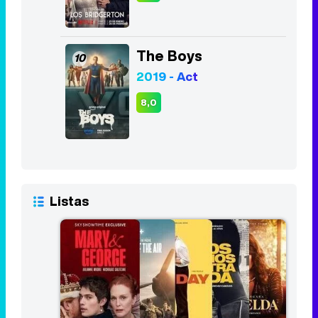
2010 - 2022
7,9
Los Bridgerton
9
2020 - Act
8,2
The Boys
10
2019 - Act
8,0