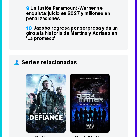
House' en La 1 se reparten la noche del
martes
6
'Barrio Esperanza' comienza el rodaje
de su segunda temporada con el fichaje
de María Castro
7
Antena 3 relega 'Padre no hay más que
uno. La serie' a la madrugada tras dos
semanas
8
Asesinan a tiros al influencer César
Gastélum mientras emitía en directo en
TikTok
9
La fusión Paramount-Warner se
enquista: juicio en 2027 y millones en
penalizaciones
10
Jacobo regresa por sorpresa y da un
giro a la historia de Martina y Adriano en
'La promesa'
Series relacionadas