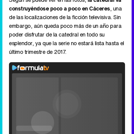
construyéndose poco a poco en Cáceres
, una
de las localizaciones de la ficción televisiva. Sin
embargo, aún queda poco más de un año para
poder disfrutar de la catedral en todo su
esplendor, ya que la serie no estará lista hasta el
último trimestre de 2017.
Video
Player
is
Loaded
:
loading.
0%
Fullscreen
Current
0:00
/
Duration
0:00
Remaining
-
0:00
Pause
Unmute
Seek
Seek
Filmin estrena el tráiler de 'Millennial Mal', su nueva comedia universitaria de la mano de Lorena Iglesias
back
forward
20
30
seconds
seconds
Time
Time