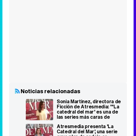
Noticias relacionadas
Sonia Martinez, directora de
Ficción de Atresmedia: "'La
catedral del mar' es una de
las series más caras de
Antena 3"
Atresmedia presenta 'La
Catedral del Mar', una serie
cuyo plan de rodaje es
puramente cinematográfico
Michelle Jenner, cansada del
papel de niña buena:
"Quisiera interpretar el
típico personaje de mala de
cuento"