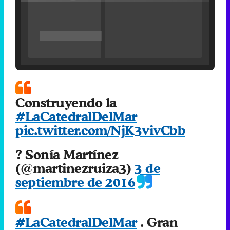
'120 Minutos' celebra sus 2.000 programas en Telemadrid con un vídeo del día a día en la redacción
Construyendo la
#LaCatedralDelMar
pic.twitter.com/NjK3vivCbb
Tráiler de '33 días', la nueva serie de Atresplayer con Julián Villagrán y José Manuel Poga
? Sonía Martínez
(@martinezruiza3)
3 de
septiembre de 2016
Tráiler en catalán de 'Ravalear', la nueva serie de HBO Max sobre los fondos buitre
#LaCatedralDelMar
. Gran
trabajo. Gran equipo
pic.twitter.com/sWBUXPPpHn
Tráiler de la tercera temporada de 'The Walking Dead: Dead City' de AMC+
? Sonía Martínez
(@martinezruiza3)
3 de