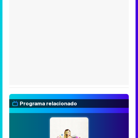
Programa relacionado