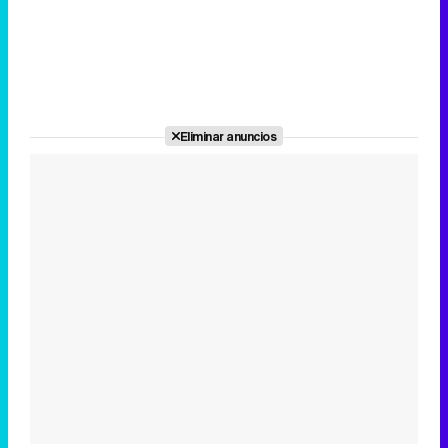
Eliminar anuncios