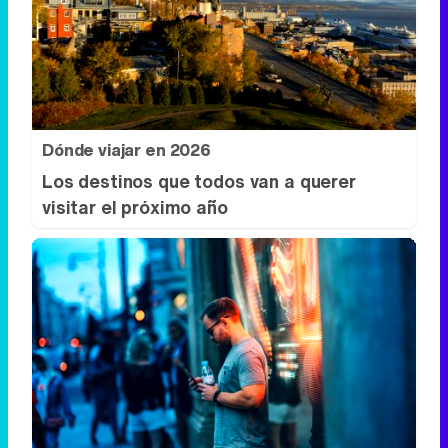
Dónde viajar en 2026
Los destinos que todos van a querer
visitar el próximo año