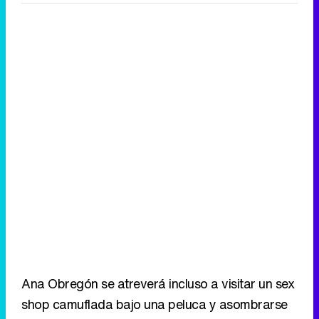
Ana Obregón se atreverá incluso a visitar un sex
shop camuflada bajo una peluca y asombrarse