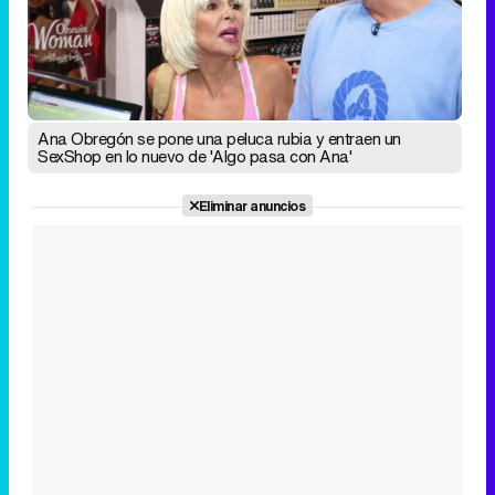
Ana Obregón se pone una peluca rubia y entraen un
SexShop en lo nuevo de 'Algo pasa con Ana'
Eliminar anuncios