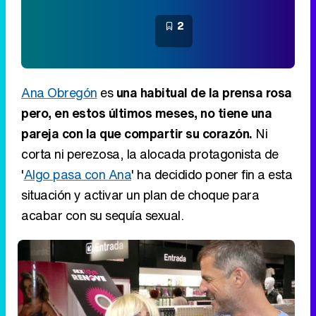
2
Ana Obregón
es
una habitual de la prensa rosa
pero, en estos últimos meses, no tiene una
pareja con la que compartir su corazón.
Ni
corta ni perezosa, la alocada protagonista de
'
Algo pasa con Ana
' ha decidido poner fin a esta
situación y activar un plan de choque para
acabar con su sequía sexual.