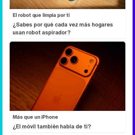
El robot que limpia por ti
¿Sabes por qué cada vez más hogares
usan robot aspirador?
Más que un iPhone
¿El móvil también habla de ti?