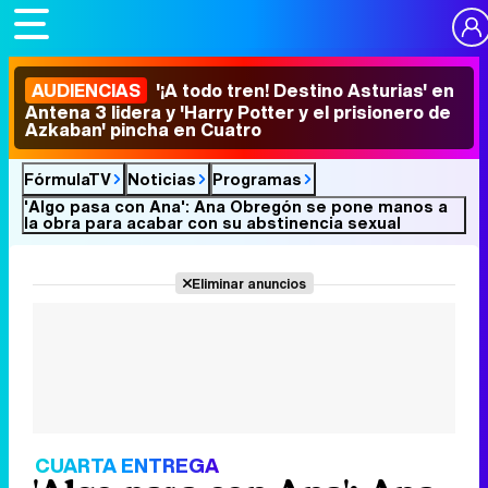
AUDIENCIAS
'¡A todo tren! Destino Asturias' en
Antena 3 lidera y 'Harry Potter y el prisionero de
Azkaban' pincha en Cuatro
FórmulaTV
Noticias
Programas
'Algo pasa con Ana': Ana Obregón se pone manos a
la obra para acabar con su abstinencia sexual
Eliminar anuncios
CUARTA ENTREGA