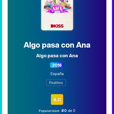
Algo pasa con Ana
Algo pasa con Ana
2016
España
Realities
6,0
#0
de 0
Popularidad: