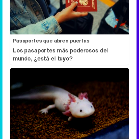
Pasaportes que abren puertas
Los pasaportes más poderosos del
mundo, ¿está el tuyo?