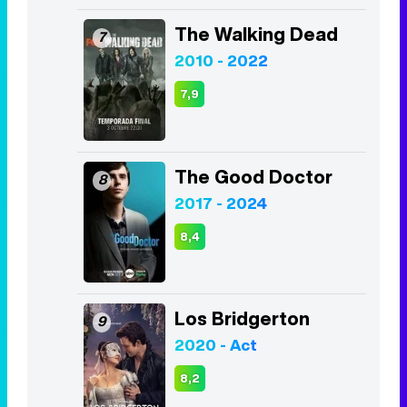
The Walking Dead
7
2010 - 2022
7,9
The Good Doctor
8
2017 - 2024
8,4
Los Bridgerton
9
2020 - Act
8,2