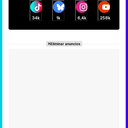
34k
1k
6,4k
258k
Eliminar anuncios