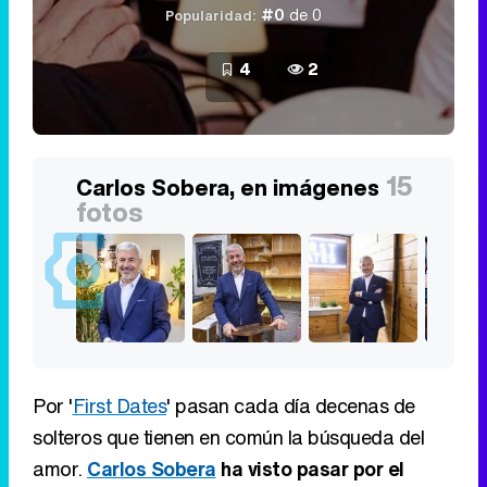
#0
de 0
Popularidad:
4
2
15
Carlos Sobera, en imágenes
fotos
Por '
First Dates
' pasan cada día decenas de
solteros que tienen en común la búsqueda del
amor.
Carlos Sobera
ha visto pasar por el