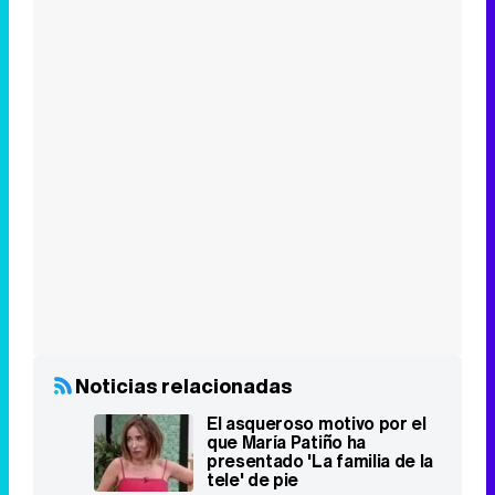
Noticias relacionadas
El asqueroso motivo por el
que María Patiño ha
presentado 'La familia de la
tele' de pie
Así afronta Sonsoles Ónega
el aterrizaje de 'La familia de
la tele': "Más que
preocuparme, me ocupa
tiempo"
Dulce se desmaya en 'La
familia de la tele', segundos
antes de un directo con