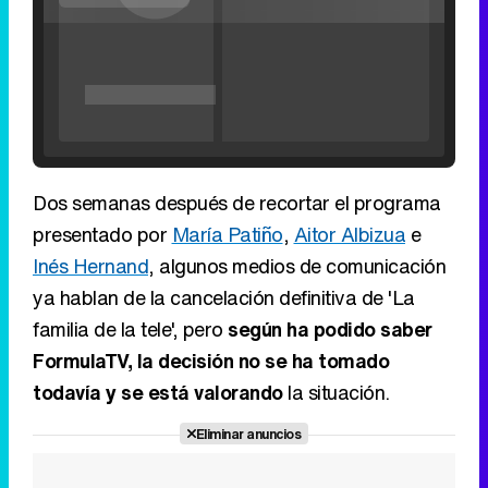
'120 Minutos' celebra sus 2.000 programas en Telemadrid con un vídeo del día a día en la redacción
Dos semanas después de recortar el programa
presentado por
María Patiño
,
Aitor Albizua
e
Inés Hernand
, algunos medios de comunicación
ya hablan de la cancelación definitiva de 'La
Tráiler de '33 días', la nueva serie de Atresplayer con Julián Villagrán y José Manuel Poga
familia de la tele', pero
según ha podido saber
FormulaTV, la decisión no se ha tomado
todavía y se está valorando
la situación.
Tráiler en catalán de 'Ravalear', la nueva serie de HBO Max sobre los fondos buitre
Eliminar anuncios
Tráiler de la tercera temporada de 'The Walking Dead: Dead City' de AMC+