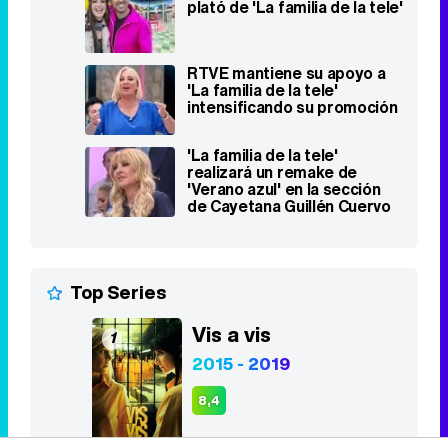
'La familia de la tele'
realizará un remake de
'Verano azul' en la sección
de Cayetana Guillén Cuervo
Top Series
Vis a vis
1
2015 - 2019
8,4
Stranger Things
2
2016 - 2025
8,3