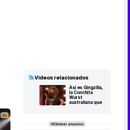
Vídeos relacionados
Así es Gingzilla,
la Conchita
Wurst
australiana que
dejó
sorprendido al
jurado de 'Factor
X'
Eliminar anuncios