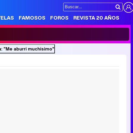
VELAS
FAMOSOS
FOROS
REVISTA 20 AÑOS
a: "Me aburrí muchísimo"