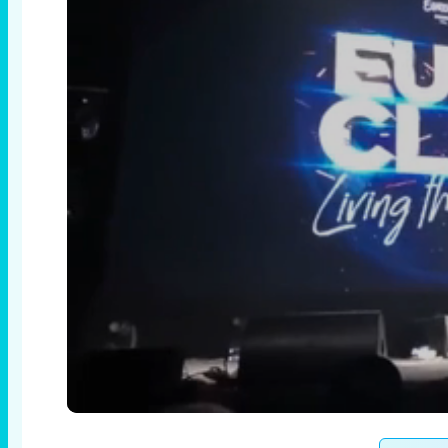
Loaded
:
1.38%
/
Unmute