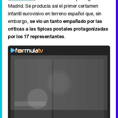
Madrid. Se producía así el primer certamen
infantil eurovisivo en terreno español que, sin
embargo,
se vio un tanto empañado por las
críticas a las típicas postales protagonizadas
por los 17 representantes
.
Loaded
:
0%
Fullscreen
Current
0:00
/
Duration
0:00
Remaining
-
0:00
Pause
Unmute
Seek
Seek
back
forward
20
30
seconds
seconds
Time
Time