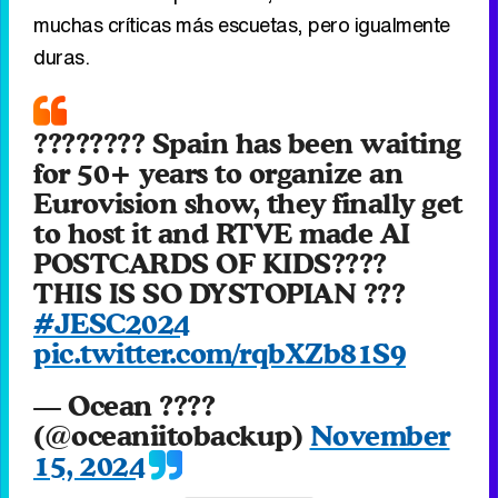
muchas críticas más escuetas, pero igualmente
duras.
???????? Spain has been waiting
for 50+ years to organize an
Eurovision show, they finally get
to host it and RTVE made AI
POSTCARDS OF KIDS????
THIS IS SO DYSTOPIAN ???
#JESC2024
pic.twitter.com/rqbXZb81S9
— Ocean ????
(@oceaniitobackup)
November
15, 2024