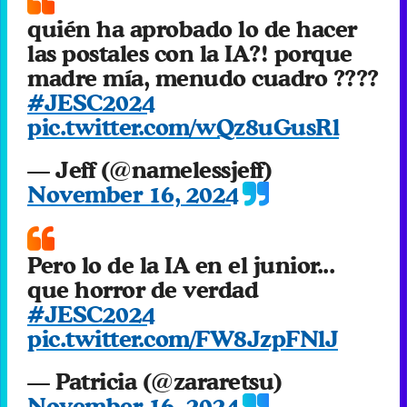
quién ha aprobado lo de hacer
las postales con la IA?! porque
madre mía, menudo cuadro ????
#JESC2024
pic.twitter.com/wQz8uGusRl
— Jeff (@namelessjeff)
November 16, 2024
Pero lo de la IA en el junior...
que horror de verdad
#JESC2024
pic.twitter.com/FW8JzpFNlJ
— Patricia (@zararetsu)
November 16, 2024