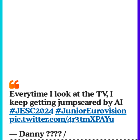
Everytime I look at the TV, I
keep getting jumpscared by AI
#JESC2024
#JuniorEurovision
pic.twitter.com/4r3tmXPAYu
— Danny ???? /