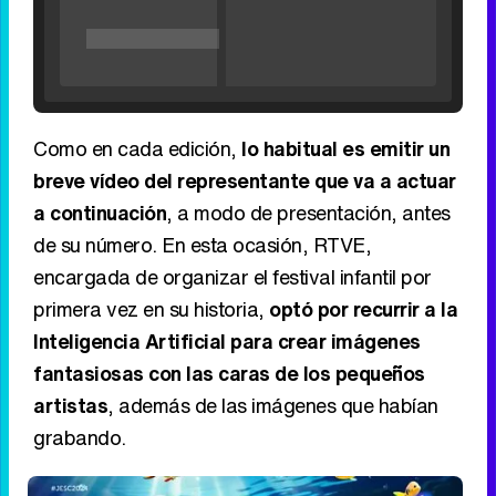
Filmin estrena el tráiler de 'Millennial Mal', su nueva comedia universitaria de la mano de Lorena Iglesias
Como en cada edición,
lo habitual es emitir un
breve vídeo del representante que va a actuar
a continuación
, a modo de presentación, antes
'120 Minutos' celebra sus 2.000 programas en Telemadrid con un vídeo del día a día en la redacción
de su número. En esta ocasión, RTVE,
encargada de organizar el festival infantil por
primera vez en su historia,
optó por recurrir a la
Inteligencia Artificial para crear imágenes
Tráiler de '33 días', la nueva serie de Atresplayer con Julián Villagrán y José Manuel Poga
fantasiosas con las caras de los pequeños
artistas
, además de las imágenes que habían
grabando.
Tráiler en catalán de 'Ravalear', la nueva serie de HBO Max sobre los fondos buitre