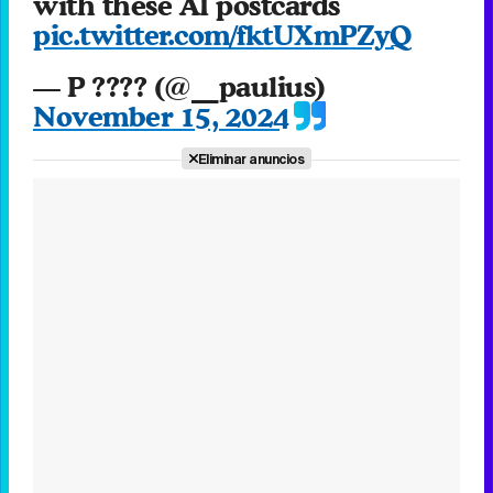
with these AI postcards
pic.twitter.com/fktUXmPZyQ
— P ???? (@__paulius)
November 15, 2024
Eliminar anuncios