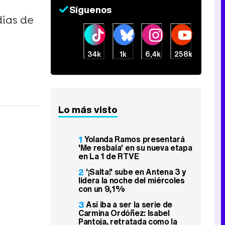
Síguenos
días de
34k
1k
6,4k
258k
Lo más visto
1
Yolanda Ramos presentará
'Me resbala' en su nueva etapa
en La 1 de RTVE
2
'¡Salta!' sube en Antena 3 y
lidera la noche del miércoles
con un 9,1%
3
Así iba a ser la serie de
Carmina Ordóñez: Isabel
Pantoja, retratada como la