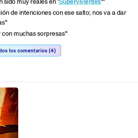
 sido muy reales en '
Supervivientes
'"
ón de intenciones con ese salto; nos va a dar
as"
ir con muchas sorpresas"
dos los comentarios (4)