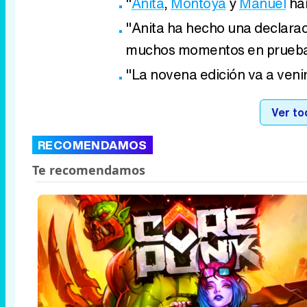
"
Anita
,
Montoya
y
Manuel
han
"Anita ha hecho una declaraci
muchos momentos en prueb
"La novena edición va a ven
Ver to
RECOMENDAMOS