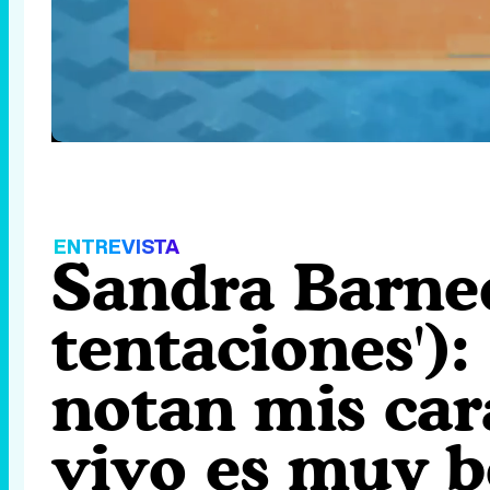
Loaded
:
7.69%
/
Unmute
ENTREVISTA
Sandra Barneda
tentaciones'):
notan mis car
vivo es muy b