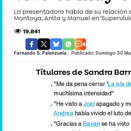
La presentadora habla de su relación c
Montoya, Anita y Manuel en 'Supervivie
19.841
4
Fernando S. Palenzuela
|
Publicado:
Domingo 30 Ma
Titulares de Sandra Ba
"Me da pena cerrar '
La isla d
muchísima intensidad"
"He visto a
Joel
apagado y me
Andrea
había vivido el luto d
"Gracias a
Bayan
se ha visto 