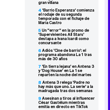
gran villana
4
'Barrio Esperanza' comienza
el rodaje de su segunda
temporada con el fichaje de
María Castro
5
Un "error" en la promo de
'Supervivientes All Stars'
destapa a Ivana Icardi como
concursante
6
Adiós 'Cine de barrio': el
programa abandona La 1 tras
más de 30 años
7
'En tierra lejana' en Antena 3
y 'Dog House' en La 1 se
reparten la noche del martes
8
Antena 3 relega 'Padre no
hay más que uno. La serie' a la
madrugada tras dos semanas
9
Asesinan a tiros al influencer
César Gastélum mientras
emitía en directo en TikTok