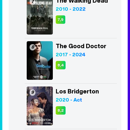
The Walking Dead
7
2010 - 2022
7,9
The Good Doctor
8
2017 - 2024
8,4
Los Bridgerton
9
2020 - Act
8,2