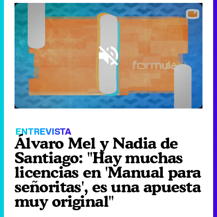
Loaded
:
10.63%
/
Unmute
ENTREVISTA
Álvaro Mel y Nadia de
Santiago: "Hay muchas
licencias en 'Manual para
señoritas', es una apuesta
muy original"