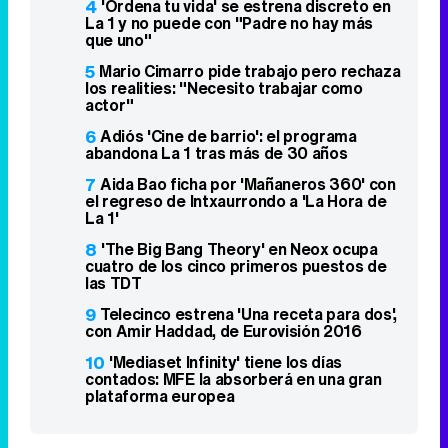
4
'Ordena tu vida' se estrena discreto en
La 1 y no puede con "Padre no hay más
que uno"
5
Mario Cimarro pide trabajo pero rechaza
los realities: "Necesito trabajar como
actor"
6
Adiós 'Cine de barrio': el programa
abandona La 1 tras más de 30 años
7
Aida Bao ficha por 'Mañaneros 360' con
el regreso de Intxaurrondo a 'La Hora de
La 1'
8
'The Big Bang Theory' en Neox ocupa
cuatro de los cinco primeros puestos de
las TDT
9
Telecinco estrena 'Una receta para dos',
con Amir Haddad, de Eurovisión 2016
10
'Mediaset Infinity' tiene los días
contados: MFE la absorberá en una gran
plataforma europea