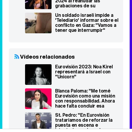
2024 al reanudar las
grabaciones de su
preselección
Un soldado israelí impide a
'Telediario' informar sobre el
conflicto en Gaza: "Vamos a
tener que interrumpir"
Vídeos relacionados
Eurovisión 2023: Noa Kirel
representará a Israel con
"Unicorn"
Blanca Paloma: "Me tomé
Eurovisión como una misión
con responsabilidad. Ahora
hace falta concluir esa
etapa"
St. Pedro: "En Eurovisión
trataríamos de reforzar la
puesta en escena e
intentaríamos hacerle caso a