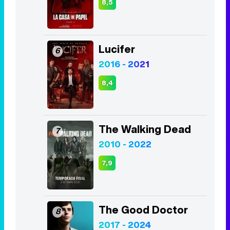
8,4
The Walking Dead
7
2010 - 2022
7,9
The Good Doctor
8
2017 - 2024
8,4
Los Bridgerton
9