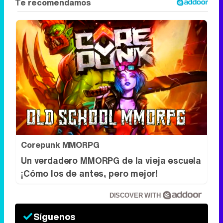
Corepunk MMORPG
Un verdadero MMORPG de la vieja escuela
¡Cómo los de antes, pero mejor!
DISCOVER WITH
Síguenos
34k
1k
6,4k
258k