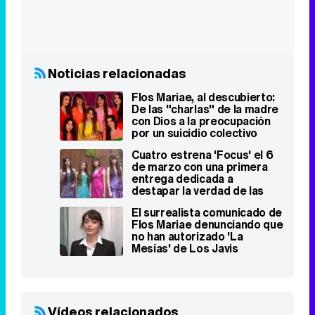
Flos Mariae, al descubierto:
De las "charlas" de la madre
con Dios a la preocupación
por un suicidio colectivo
Cuatro estrena 'Focus' el 6
de marzo con una primera
entrega dedicada a
destapar la verdad de las
Flos Mariae
El surrealista comunicado de
Flos Mariae denunciando que
no han autorizado 'La
Mesías' de Los Javis
Vídeos relacionados
Ginebras: "En 'TCMS'
imitaríamos a Flos Mariae, y
si nos imitan a nosotras, que
sean Roko, Nia, Edurne y
Angy"