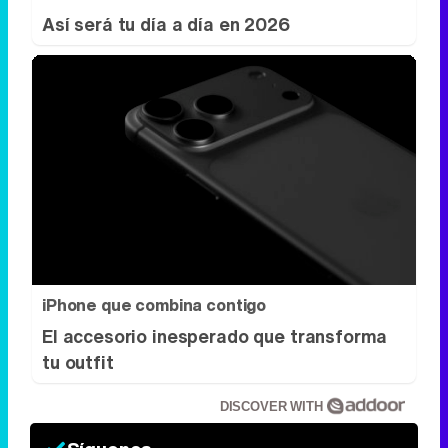
iPhone que combina contigo
El accesorio inesperado que transforma
tu outfit
DISCOVER WITH
Síguenos
34k
1k
6,4k
258k