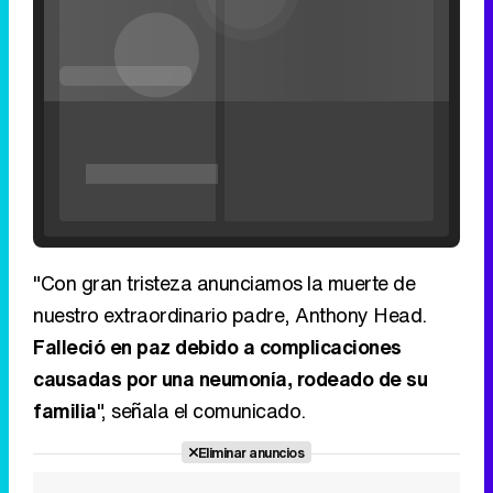
seconds
seconds
Time
Time
'120 Minutos' celebra sus 2.000 programas en Telemadrid con un vídeo del día a día en la redacción
"Con gran tristeza anunciamos la muerte de
nuestro extraordinario padre, Anthony Head.
Falleció en paz debido a complicaciones
causadas por una neumonía, rodeado de su
Tráiler de '33 días', la nueva serie de Atresplayer con Julián Villagrán y José Manuel Poga
familia
", señala el comunicado.
Eliminar anuncios
Tráiler en catalán de 'Ravalear', la nueva serie de HBO Max sobre los fondos buitre
Tráiler de la tercera temporada de 'The Walking Dead: Dead City' de AMC+