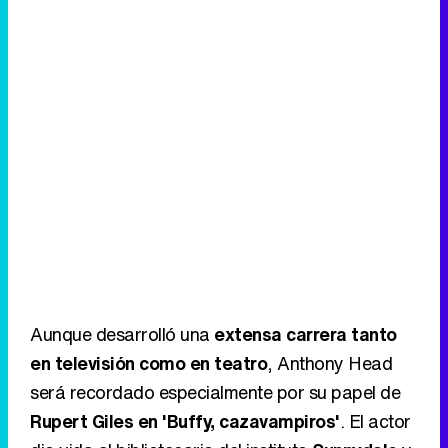
Aunque desarrolló una
extensa carrera tanto
en televisión como en teatro
, Anthony Head
será recordado especialmente por su papel de
Rupert Giles en 'Buffy, cazavampiros'
. El actor
dio vida al bibliotecario del instituto
Sunnydale
y
Vigilante de Buffy Summers
, convirtiéndose en
una de las figuras fundamentales de la serie
creada por
Joss Whedon
.
Eliminar anuncios