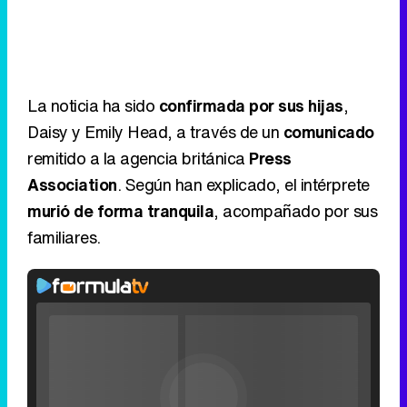
La noticia ha sido
confirmada por sus hijas
,
Daisy y Emily Head, a través de un
comunicado
remitido a la agencia británica
Press
Association
. Según han explicado, el intérprete
murió de forma tranquila
, acompañado por sus
familiares.
Video
Player
is
Loaded
:
loading.
0%
Fullscreen
Current
0:00
/
Duration
0:00
Remaining
-
0:00
Pause
Unmute
Seek
Seek
Filmin estrena el tráiler de 'Millennial Mal', su nueva comedia universitaria de la mano de Lorena Iglesias
back
forward
20
30