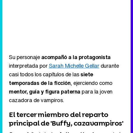
Su personaje
acompañó a la protagonista
interpretada por
Sarah Michelle Gellar
durante
casi todos los capítulos de las
siete
temporadas de la ficción
, ejerciendo como
mentor, guía y figura paterna
para la joven
cazadora de vampiros.
El tercer miembro del reparto
principal de 'Buffy, cazavampiros'
Con su fallecimiento,
Anthony Head
se convierte
en el
tercer miembro principal del reparto de
'Buffy, cazavampiros'
que muere en los últimos
años. Antes que él
fallecieron
Michelle
Trachtenberg
, que interpretó a
Dawn Summers
,