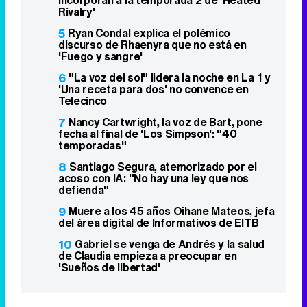
incorporan a la temporada 2 de 'Heated
Rivalry'
5
Ryan Condal explica el polémico
discurso de Rhaenyra que no está en
'Fuego y sangre'
6
"La voz del sol" lidera la noche en La 1 y
'Una receta para dos' no convence en
Telecinco
7
Nancy Cartwright, la voz de Bart, pone
fecha al final de 'Los Simpson': "40
temporadas"
8
Santiago Segura, atemorizado por el
acoso con IA: "No hay una ley que nos
defienda"
9
Muere a los 45 años Oihane Mateos, jefa
del área digital de Informativos de EITB
10
Gabriel se venga de Andrés y la salud
de Claudia empieza a preocupar en
'Sueños de libertad'