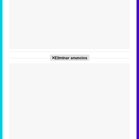
Tráiler en catalán de 'Ravalear', la nueva serie de HBO Max sobre los fondos buitre
Tráiler de la tercera temporada de 'The Walking Dead: Dead City' de AMC+
Eliminar anuncios
Canción ganadora de Eurovisión 2026: DARA con "Bangaranga" por Bulgaria