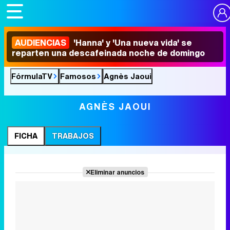
AUDIENCIAS
'Hanna' y 'Una nueva vida' se
reparten una descafeinada noche de domingo
FórmulaTV
Famosos
Agnès Jaoui
AGNÈS JAOUI
FICHA
TRABAJOS
Eliminar anuncios