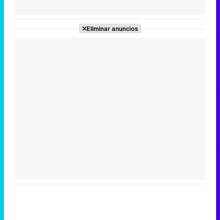
Tráiler de la tercera temporada de 'The Walking Dead: Dead City' de AMC+
Eliminar anuncios
Canción ganadora de Eurovisión 2026: DARA con "Bangaranga" por Bulgaria