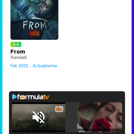
8,4
From
Randall
Feb 2022 - Actualmente
Loaded
:
25.30%
/
Unmute
Filmin estrena el tráiler de 'Millennial Mal', su nueva comedia universitaria de la mano de Lorena Iglesias