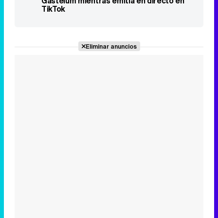
Gastélum mientras emitía en directo en
TikTok
Eliminar anuncios