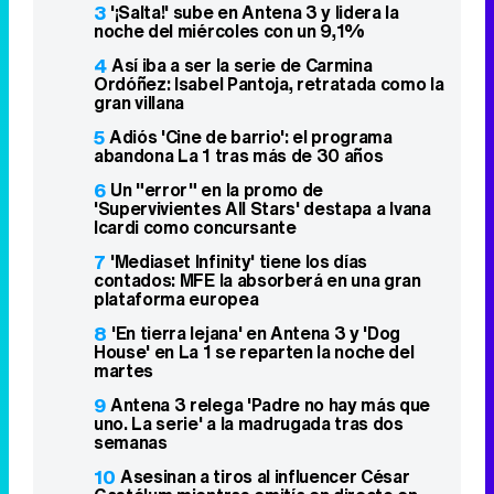
3
'¡Salta!' sube en Antena 3 y lidera la
noche del miércoles con un 9,1%
4
Así iba a ser la serie de Carmina
Ordóñez: Isabel Pantoja, retratada como la
gran villana
5
Adiós 'Cine de barrio': el programa
abandona La 1 tras más de 30 años
6
Un "error" en la promo de
'Supervivientes All Stars' destapa a Ivana
Icardi como concursante
7
'Mediaset Infinity' tiene los días
contados: MFE la absorberá en una gran
plataforma europea
8
'En tierra lejana' en Antena 3 y 'Dog
House' en La 1 se reparten la noche del
martes
9
Antena 3 relega 'Padre no hay más que
uno. La serie' a la madrugada tras dos
semanas
10
Asesinan a tiros al influencer César