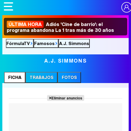
ÚLTIMA HORA
Adiós 'Cine de barrio': el
programa abandona La 1 tras más de 30 años
FórmulaTV
Famosos
A.J. Simmons
A.J. SIMMONS
FICHA
TRABAJOS
FOTOS
Eliminar anuncios