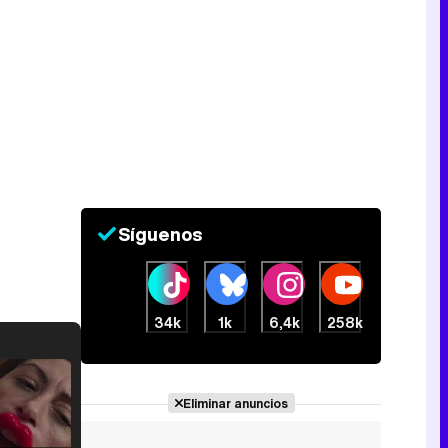
Síguenos
34k
1k
6,4k
258k
Eliminar anuncios