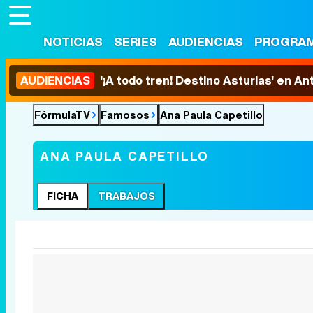
NOTICIAS
SERIES
AUDIENCIAS
PROGRA
AUDIENCIAS
'¡A todo tren! Destino Asturias' en An
FórmulaTV
Famosos
Ana Paula Capetillo
ANA PAULA CAPETILLO
FICHA
TRABAJOS