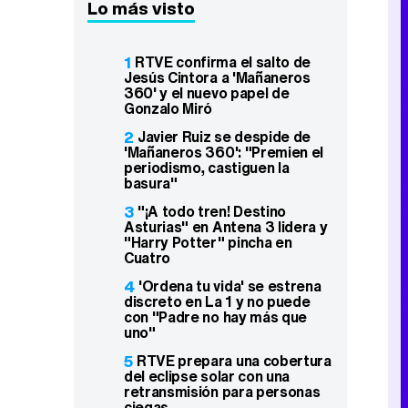
Lo más visto
1
RTVE confirma el salto de
Jesús Cintora a 'Mañaneros
360' y el nuevo papel de
Gonzalo Miró
2
Javier Ruiz se despide de
'Mañaneros 360': "Premien el
periodismo, castiguen la
basura"
3
"¡A todo tren! Destino
Asturias" en Antena 3 lidera y
"Harry Potter" pincha en
Cuatro
4
'Ordena tu vida' se estrena
discreto en La 1 y no puede
con "Padre no hay más que
uno"
5
RTVE prepara una cobertura
del eclipse solar con una
retransmisión para personas
ciegas