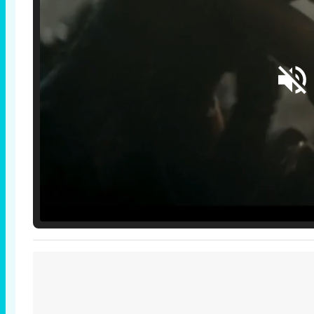
Loaded
:
25.30%
/
Unmute