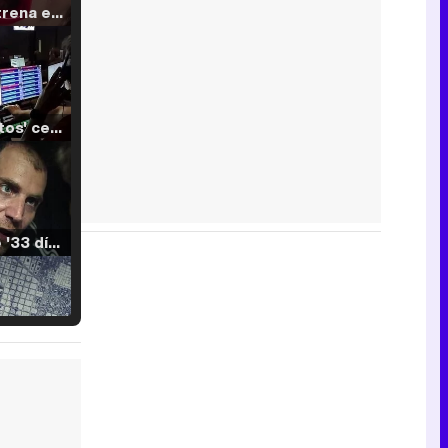
Filmin estrena el tráiler de 'Millennial Mal', su nueva comedia universitaria de la mano de Lorena Iglesias
'120 Minutos' celebra sus 2.000 programas en Telemadrid con un vídeo del día a día en la redacción
Tráiler de '33 días', la nueva serie de Atresplayer con Julián Villagrán y José Manuel Poga
Tráiler en catalán de 'Ravalear', la nueva serie de HBO Max sobre los fondos buitre