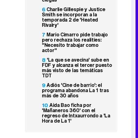
6
Charlie Gillespie y Justice
Smith se incorporan a la
temporada 2 de 'Heated
Rivalry'
7
Mario Cimarro pide trabajo
pero rechaza los realities:
"Necesito trabajar como
actor"
8
'La que se avecina' sube en
FDF y alcanza el tercer puesto
más visto de las temáticas
TDT
9
Adiós 'Cine de barrio': el
programa abandona La 1 tras
más de 30 años
10
Aida Bao ficha por
'Mañaneros 360' con el
regreso de Intxaurrondo a 'La
Hora de La 1'