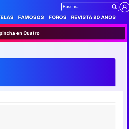
VELAS
FAMOSOS
FOROS
REVISTA 20 AÑOS
' pincha en Cuatro