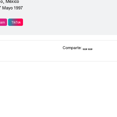
co
,
México
7 Mayo 1997
ram
TikTok
Comparte: