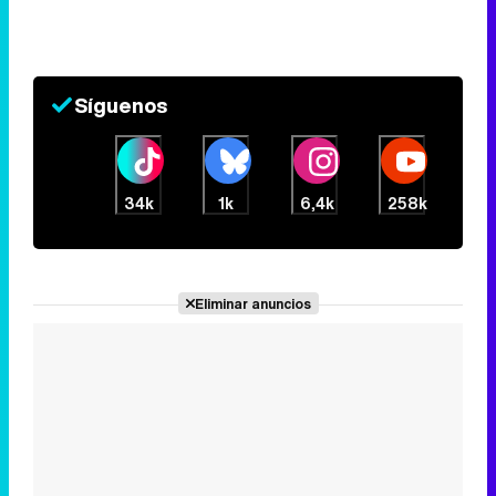
Síguenos
34k
1k
6,4k
258k
Eliminar anuncios