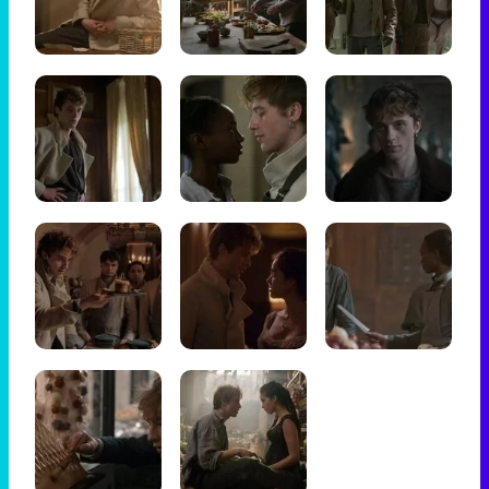
Tráiler de '33 días', la nueva serie de Atresplayer con Julián Villagrán y José Manuel Poga
Tráiler en catalán de 'Ravalear', la nueva serie de HBO Max sobre los fondos buitre
Tráiler de la tercera temporada de 'The Walking Dead: Dead City' de AMC+
Canción ganadora de Eurovisión 2026: DARA con "Bangaranga" por Bulgaria