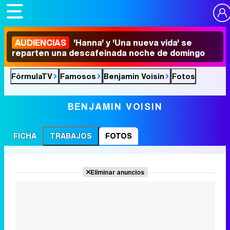
AUDIENCIAS
'Hanna' y 'Una nueva vida' se
reparten una descafeinada noche de domingo
FórmulaTV
Famosos
Benjamin Voisin
Fotos
BENJAMIN VOISIN
FICHA
TRABAJOS
FOTOS
Eliminar anuncios