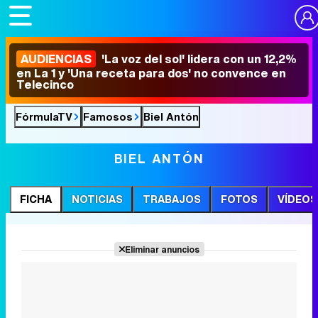
AUDIENCIAS
'La voz del sol' lidera con un 12,2%
en La 1 y 'Una receta para dos' no convence en
Telecinco
FórmulaTV
Famosos
Biel Antón
BIEL ANTÓN
FICHA
NOTICIAS
TRABAJOS
FOTOS
VÍDEOS
Eliminar anuncios