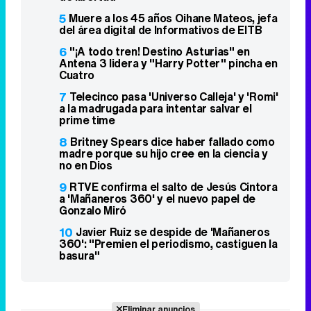
5
Muere a los 45 años Oihane Mateos, jefa
del área digital de Informativos de EITB
6
"¡A todo tren! Destino Asturias" en
Antena 3 lidera y "Harry Potter" pincha en
Cuatro
7
Telecinco pasa 'Universo Calleja' y 'Romi'
a la madrugada para intentar salvar el
prime time
8
Britney Spears dice haber fallado como
madre porque su hijo cree en la ciencia y
no en Dios
9
RTVE confirma el salto de Jesús Cintora
a 'Mañaneros 360' y el nuevo papel de
Gonzalo Miró
10
Javier Ruiz se despide de 'Mañaneros
360': "Premien el periodismo, castiguen la
basura"
Eliminar anuncios