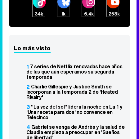
34k
1k
6,4k
258k
Lo más visto
1
7 series de Netflix renovadas hace años
de las que aún esperamos su segunda
temporada
2
Charlie Gillespie y Justice Smith se
incorporan a la temporada 2 de 'Heated
Rivalry'
3
"La voz del sol" lidera la noche en La 1 y
'Una receta para dos' no convence en
Telecinco
4
Gabriel se venga de Andrés y la salud de
Claudia empieza a preocupar en 'Sueños
de libertad'