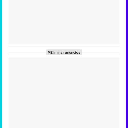
Tráiler en catalán de 'Ravalear', la nueva serie de HBO Max sobre los fondos buitre
Tráiler de la tercera temporada de 'The Walking Dead: Dead City' de AMC+
Eliminar anuncios
Canción ganadora de Eurovisión 2026: DARA con "Bangaranga" por Bulgaria