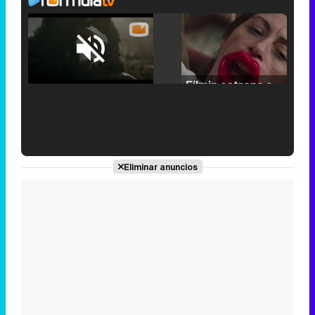
Loaded
:
25.30%
/
Unmute
Filmin estrena el tráiler de 'Millennial Mal', su nueva comedia universitaria de la mano de Lorena Iglesias
'120 Minutos' celebra sus 2.000 programas en Telemadrid con un vídeo del día a día en la redacción
Eliminar anuncios
Tráiler de '33 días', la nueva serie de Atresplayer con Julián Villagrán y José Manuel Poga