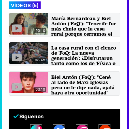
VÍDEOS (5)
María Bernardeau y Biel
Antón ('FoQ'): "Tenerife fue
más chulo que la casa
23:10
rural porque cerramos el
ciclo"
9 de abril 2025
La casa rural con el elenco
de 'FoQ: La nueva
generación': ¿Disfrutaron
03:45
tanto como los de 'Física o
Química'?
13 de marzo 2025
Biel Antón ('FoQ'): "Cené
al lado de Maxi Iglesias
pero no le dije nada, ojalá
03:19
haya otra oportunidad"
23 de febrero 2025
Síguenos