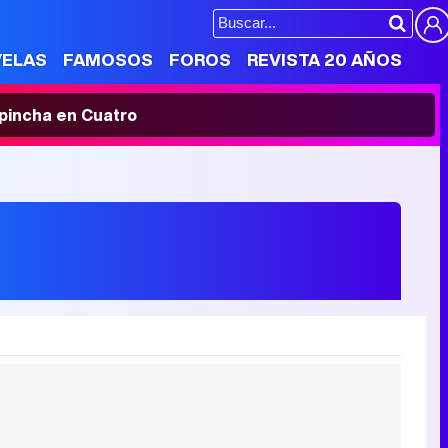
VELAS
FAMOSOS
FOROS
REVISTA 20 AÑOS
' pincha en Cuatro