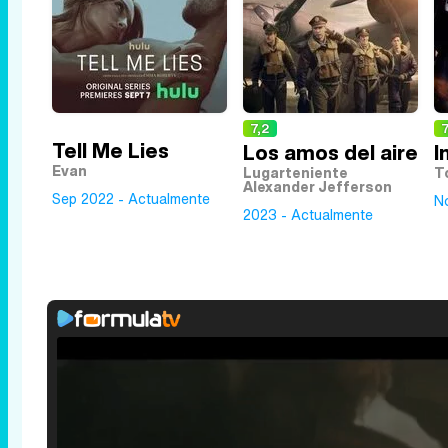
7,2
7
Tell Me Lies
Los amos del aire
I
Evan
Lugarteniente
T
Alexander Jefferson
Sep 2022 - Actualmente
N
2023 - Actualmente