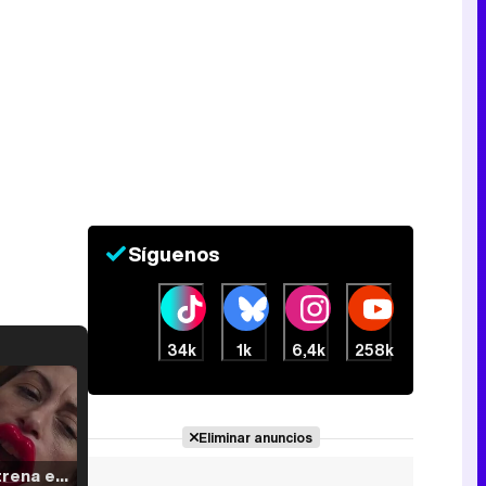
Síguenos
34k
1k
6,4k
258k
Eliminar anuncios
Filmin estrena el tráiler de 'Millennial Mal', su nueva comedia universitaria de la mano de Lorena Iglesias