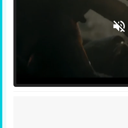
Loaded
:
25.30%
/
Unmute