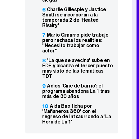
6
Charlie Gillespie y Justice
Smith se incorporan a la
temporada 2 de 'Heated
Rivalry'
7
Mario Cimarro pide trabajo
pero rechaza los realities:
"Necesito trabajar como
actor"
8
'La que se avecina' sube en
FDF y alcanza el tercer puesto
más visto de las temáticas
TDT
9
Adiós 'Cine de barrio': el
programa abandona La 1 tras
más de 30 años
10
Aida Bao ficha por
'Mañaneros 360' con el
regreso de Intxaurrondo a 'La
Hora de La 1'