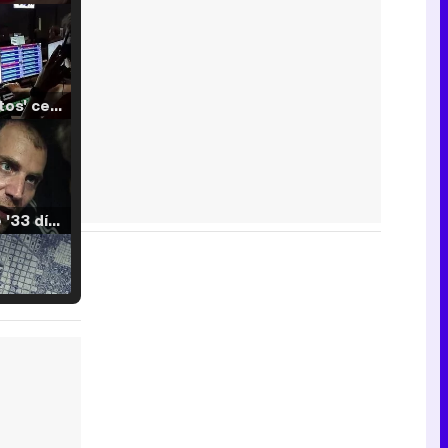
'120 Minutos' celebra sus 2.000 programas en Telemadrid con un vídeo del día a día en la redacción
Tráiler de '33 días', la nueva serie de Atresplayer con Julián Villagrán y José Manuel Poga
Tráiler en catalán de 'Ravalear', la nueva serie de HBO Max sobre los fondos buitre