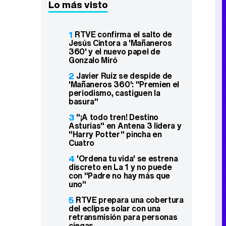
Lo más visto
1
RTVE confirma el salto de
Jesús Cintora a 'Mañaneros
360' y el nuevo papel de
Gonzalo Miró
2
Javier Ruiz se despide de
'Mañaneros 360': "Premien el
periodismo, castiguen la
basura"
3
"¡A todo tren! Destino
Asturias" en Antena 3 lidera y
"Harry Potter" pincha en
Cuatro
4
'Ordena tu vida' se estrena
discreto en La 1 y no puede
con "Padre no hay más que
uno"
5
RTVE prepara una cobertura
del eclipse solar con una
retransmisión para personas
ciegas