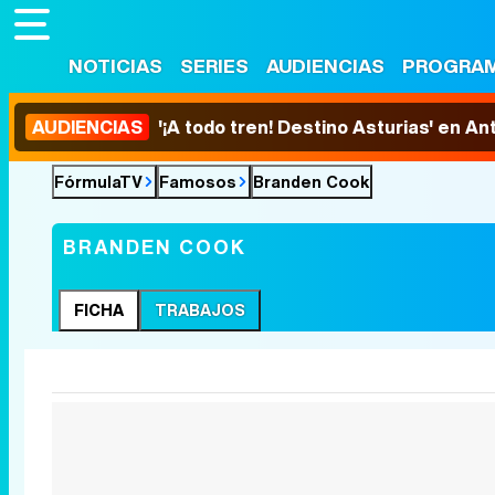
NOTICIAS
SERIES
AUDIENCIAS
PROGRA
AUDIENCIAS
'¡A todo tren! Destino Asturias' en An
FórmulaTV
Famosos
Branden Cook
BRANDEN COOK
FICHA
TRABAJOS