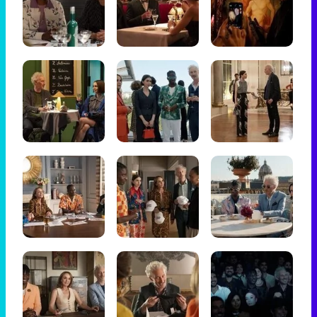
Tráiler de '33 días', la nueva serie de Atresplayer con Julián Villagrán y José Manuel Poga
Tráiler en catalán de 'Ravalear', la nueva serie de HBO Max sobre los fondos buitre
Tráiler de la tercera temporada de 'The Walking Dead: Dead City' de AMC+
Canción ganadora de Eurovisión 2026: DARA con "Bangaranga" por Bulgaria