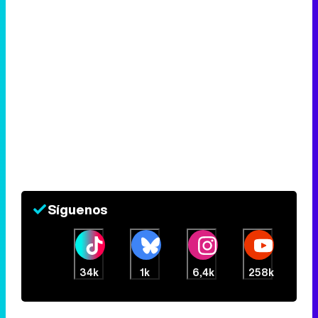
Síguenos
34k
1k
6,4k
258k