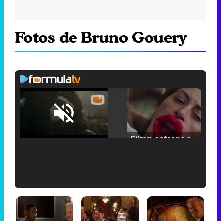
Fotos de Bruno Gouery
Loaded
:
25.30%
/
Unmute
Filmin estrena el tráiler de 'Millennial Mal', su nueva comedia universitaria de la mano de Lorena Iglesias
'120 Minutos' celebra sus 2.000 programas en Telemadrid con un vídeo del día a día en la redacción