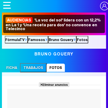
AUDIENCIAS
'La voz del sol' lidera con un 12,2%
en La 1 y 'Una receta para dos' no convence en
Telecinco
FórmulaTV
Famosos
Bruno Gouery
Fotos
BRUNO GOUERY
FICHA
TRABAJOS
FOTOS
Eliminar anuncios