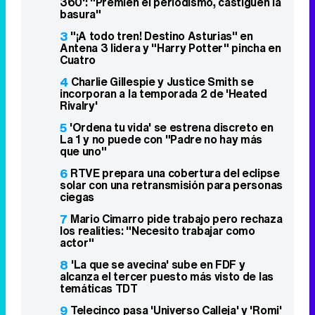
360': "Premien el periodismo, castiguen la
basura"
3
"¡A todo tren! Destino Asturias" en
Antena 3 lidera y "Harry Potter" pincha en
Cuatro
4
Charlie Gillespie y Justice Smith se
incorporan a la temporada 2 de 'Heated
Rivalry'
5
'Ordena tu vida' se estrena discreto en
La 1 y no puede con "Padre no hay más
que uno"
6
RTVE prepara una cobertura del eclipse
solar con una retransmisión para personas
ciegas
7
Mario Cimarro pide trabajo pero rechaza
los realities: "Necesito trabajar como
actor"
8
'La que se avecina' sube en FDF y
alcanza el tercer puesto más visto de las
temáticas TDT
9
Telecinco pasa 'Universo Calleja' y 'Romi'