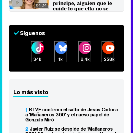
príncipe, alguien que le
04:34
cuide lo que ella no se
cuida"
27 de agosto 2024
Síguenos
34k
1k
6,4k
258k
Lo más visto
1
RTVE confirma el salto de Jesús Cintora
a 'Mañaneros 360' y el nuevo papel de
Gonzalo Miró
2
Javier Ruiz se despide de 'Mañaneros