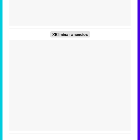
Tráiler de la tercera temporada de 'The Walking Dead: Dead City' de AMC+
Eliminar anuncios
Canción ganadora de Eurovisión 2026: DARA con "Bangaranga" por Bulgaria