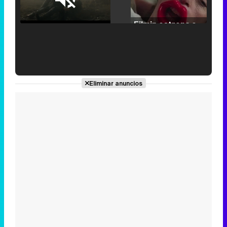
Loaded
:
25.30%
/
Unmute
Filmin estrena el tráiler de 'Millennial Mal', su nueva comedia universitaria de la mano de Lorena Iglesias
'120 Minutos' celebra sus 2.000 programas en Telemadrid con un vídeo del día a día en la redacción
Eliminar anuncios
Tráiler de '33 días', la nueva serie de Atresplayer con Julián Villagrán y José Manuel Poga
Tráiler en catalán de 'Ravalear', la nueva serie de HBO Max sobre los fondos buitre