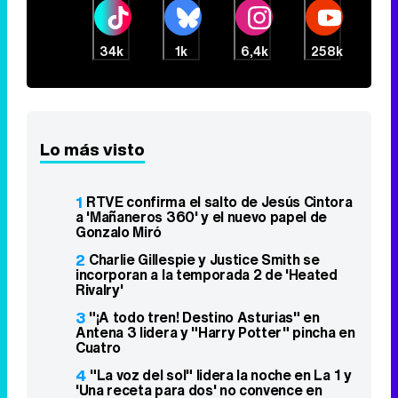
34k
1k
6,4k
258k
Lo más visto
1
RTVE confirma el salto de Jesús Cintora
a 'Mañaneros 360' y el nuevo papel de
Gonzalo Miró
2
Charlie Gillespie y Justice Smith se
incorporan a la temporada 2 de 'Heated
Rivalry'
3
"¡A todo tren! Destino Asturias" en
Antena 3 lidera y "Harry Potter" pincha en
Cuatro
4
"La voz del sol" lidera la noche en La 1 y
'Una receta para dos' no convence en