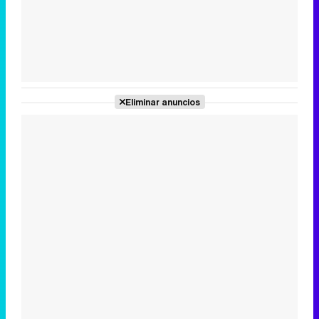
Tráiler de la tercera temporada de 'The Walking Dead: Dead City' de AMC+
Eliminar anuncios
Canción ganadora de Eurovisión 2026: DARA con "Bangaranga" por Bulgaria