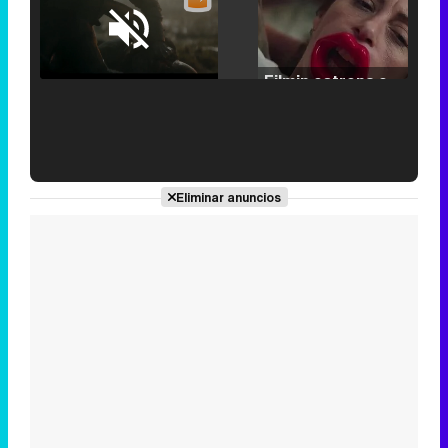
Loaded
:
25.30%
/
Unmute
Filmin estrena el tráiler de 'Millennial Mal', su nueva comedia universitaria de la mano de Lorena Iglesias
'120 Minutos' celebra sus 2.000 programas en Telemadrid con un vídeo del día a día en la redacción
Eliminar anuncios
Tráiler de '33 días', la nueva serie de Atresplayer con Julián Villagrán y José Manuel Poga
Tráiler en catalán de 'Ravalear', la nueva serie de HBO Max sobre los fondos buitre