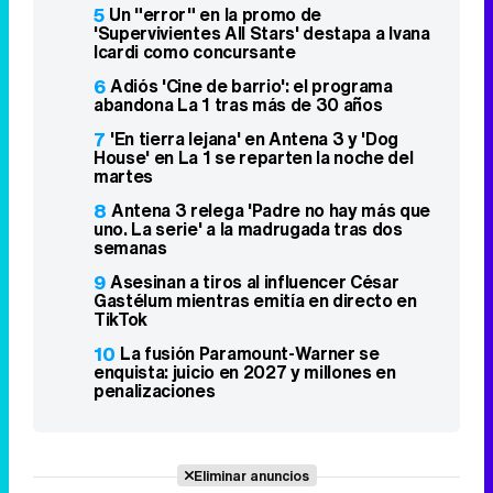
5
Un "error" en la promo de
'Supervivientes All Stars' destapa a Ivana
Icardi como concursante
6
Adiós 'Cine de barrio': el programa
abandona La 1 tras más de 30 años
7
'En tierra lejana' en Antena 3 y 'Dog
House' en La 1 se reparten la noche del
martes
8
Antena 3 relega 'Padre no hay más que
uno. La serie' a la madrugada tras dos
semanas
9
Asesinan a tiros al influencer César
Gastélum mientras emitía en directo en
TikTok
10
La fusión Paramount-Warner se
enquista: juicio en 2027 y millones en
penalizaciones
Eliminar anuncios