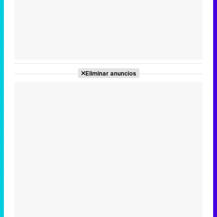
Tráiler de la tercera temporada de 'The Walking Dead: Dead City' de AMC+
Eliminar anuncios
Canción ganadora de Eurovisión 2026: DARA con "Bangaranga" por Bulgaria