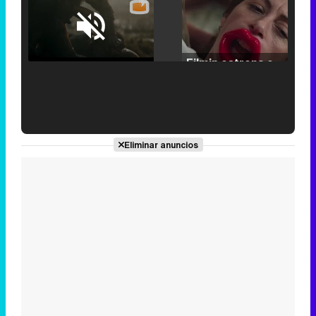
Loaded
:
25.30%
/
Unmute
Filmin estrena el tráiler de 'Millennial Mal', su nueva comedia universitaria de la mano de Lorena Iglesias
'120 Minutos' celebra sus 2.000 programas en Telemadrid con un vídeo del día a día en la redacción
Eliminar anuncios
Tráiler de '33 días', la nueva serie de Atresplayer con Julián Villagrán y José Manuel Poga
Tráiler en catalán de 'Ravalear', la nueva serie de HBO Max sobre los fondos buitre