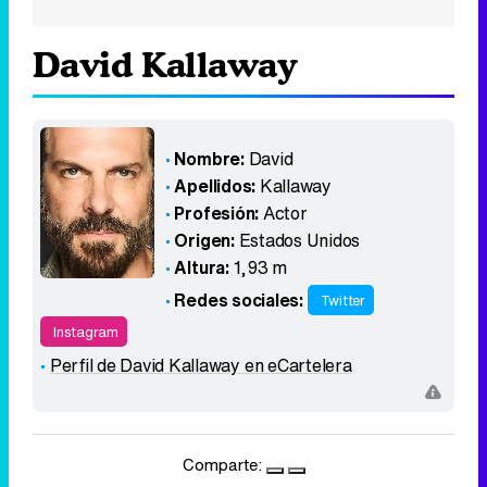
David Kallaway
Nombre:
David
Apellidos:
Kallaway
Profesión:
Actor
Origen:
Estados Unidos
Altura:
1,93 m
Redes sociales:
Twitter
Instagram
Perfil de David Kallaway en eCartelera
Comparte: