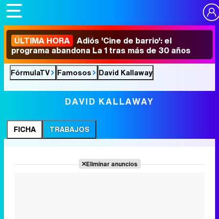
ÚLTIMA HORA
Adiós 'Cine de barrio': el
programa abandona La 1 tras más de 30 años
FórmulaTV
Famosos
David Kallaway
DAVID KALLAWAY
FICHA
TRABAJOS
Eliminar anuncios