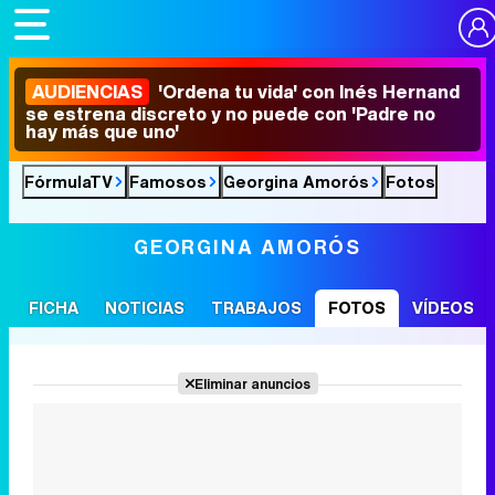
AUDIENCIAS
'Ordena tu vida' con Inés Hernand
se estrena discreto y no puede con 'Padre no
hay más que uno'
FórmulaTV
Famosos
Georgina Amorós
Fotos
GEORGINA AMORÓS
FICHA
NOTICIAS
TRABAJOS
FOTOS
VÍDEOS
Eliminar anuncios