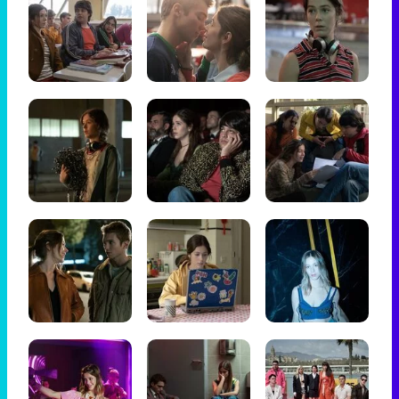
Tráiler de '33 días', la nueva serie de Atresplayer con Julián Villagrán y José Manuel Poga
Tráiler en catalán de 'Ravalear', la nueva serie de HBO Max sobre los fondos buitre
Tráiler de la tercera temporada de 'The Walking Dead: Dead City' de AMC+
Canción ganadora de Eurovisión 2026: DARA con "Bangaranga" por Bulgaria