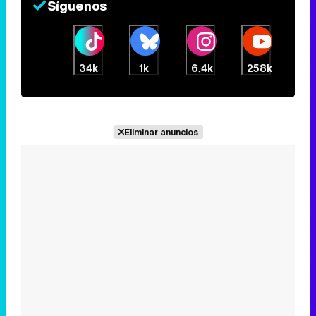
Síguenos
34k
1k
6,4k
258k
Eliminar anuncios