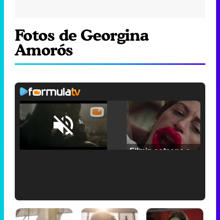
Fotos de Georgina
Amorós
Loaded
:
25.30%
/
Unmute
Filmin estrena el tráiler de 'Millennial Mal', su nueva comedia universitaria de la mano de Lorena Iglesias
'120 Minutos' celebra sus 2.000 programas en Telemadrid con un vídeo del día a día en la redacción