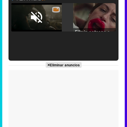
Loaded
:
25.30%
/
Unmute
Filmin estrena el tráiler de 'Millennial Mal', su nueva comedia universitaria de la mano de Lorena Iglesias
'120 Minutos' celebra sus 2.000 programas en Telemadrid con un vídeo del día a día en la redacción
Eliminar anuncios
Tráiler de '33 días', la nueva serie de Atresplayer con Julián Villagrán y José Manuel Poga