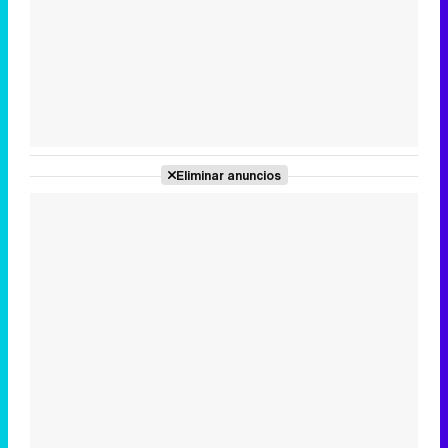
Tráiler en catalán de 'Ravalear', la nueva serie de HBO Max sobre los fondos buitre
Tráiler de la tercera temporada de 'The Walking Dead: Dead City' de AMC+
Eliminar anuncios
Canción ganadora de Eurovisión 2026: DARA con "Bangaranga" por Bulgaria