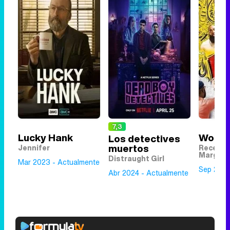
7,3
Lucky Hank
Woke
Los detectives
muertos
Jennifer
Recepti
Margare
Distraught Girl
Mar 2023 - Actualmente
Sep 2020
Abr 2024 - Actualmente