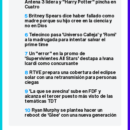
Antena 3 lidera y "Harry Potter" pincha en
Cuatro
5
Britney Spears dice haber fallado como
madre porque su hijo cree en la ciencia y
no en Dios
6
Telecinco pasa 'Universo Calleja' y 'Romi'
a la madrugada para intentar salvar el
prime time
7
Un "error" en la promo de
'Supervivientes All Stars' destapa a Ivana
Icardi como concursante
8
RTVE prepara una cobertura del eclipse
solar con una retransmisión para personas
ciegas
9
'La que se avecina' sube en FDF y
alcanza el tercer puesto más visto de las
temáticas TDT
10
Ryan Murphy se plantea hacer un
reboot de 'Glee' con una nueva generación