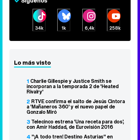
Síguenos
34k
1k
6,4k
258k
Lo más visto
1
Charlie Gillespie y Justice Smith se
incorporan a la temporada 2 de 'Heated
Rivalry'
2
RTVE confirma el salto de Jesús Cintora
a 'Mañaneros 360' y el nuevo papel de
Gonzalo Miró
3
Telecinco estrena 'Una receta para dos',
con Amir Haddad, de Eurovisión 2016
4
"¡A todo tren! Destino Asturias" en