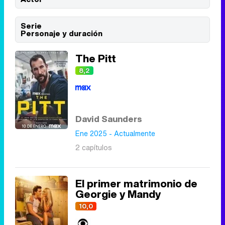
Serie
Personaje y duración
Tráiler de '33 días', la nueva serie de Atresplayer con Julián Villagrán y José Manuel Poga
The Pitt
8,2
Tráiler en catalán de 'Ravalear', la nueva serie de HBO Max sobre los fondos buitre
David Saunders
Ene 2025 - Actualmente
2 capítulos
Tráiler de la tercera temporada de 'The Walking Dead: Dead City' de AMC+
El primer matrimonio de
Georgie y Mandy
10,0
Canción ganadora de Eurovisión 2026: DARA con "Bangaranga" por Bulgaria