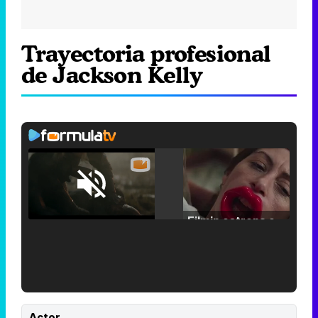
Trayectoria profesional
de Jackson Kelly
Loaded
:
25.30%
/
Unmute
Filmin estrena el tráiler de 'Millennial Mal', su nueva comedia universitaria de la mano de Lorena Iglesias
'120 Minutos' celebra sus 2.000 programas en Telemadrid con un vídeo del día a día en la redacción
Actor