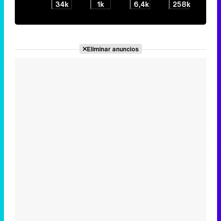
34k
1k
6,4k
258k
Eliminar anuncios