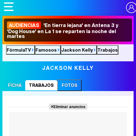
AUDIENCIAS
'En tierra lejana' en Antena 3 y
'Dog House' en La 1 se reparten la noche del
martes
FórmulaTV
Famosos
Jackson Kelly
Trabajos
JACKSON KELLY
FICHA
TRABAJOS
FOTOS
Eliminar anuncios