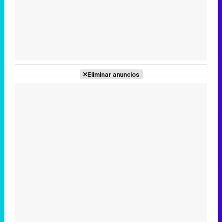
Tráiler de la tercera temporada de 'The Walking Dead: Dead City' de AMC+
Eliminar anuncios
Canción ganadora de Eurovisión 2026: DARA con "Bangaranga" por Bulgaria