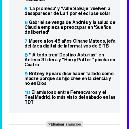
5
'La promesa' y 'Valle Salvaje' vuelven a
desaparecer de La 1 por el eclipse solar
6
Gabriel se venga de Andrés y la salud de
Claudia empieza a preocupar en 'Sueños
de libertad'
7
Muere a los 45 años Oihane Mateos, jefa
del área digital de Informativos de EITB
8
"¡A todo tren! Destino Asturias" en
Antena 3 lidera y "Harry Potter" pincha en
Cuatro
9
Britney Spears dice haber fallado como
madre porque su hijo cree en la ciencia y
no en Dios
10
El amistoso entre Ferencvaros y el
Real Madrid, lo más visto del sábado en las
TDT
Eliminar anuncios