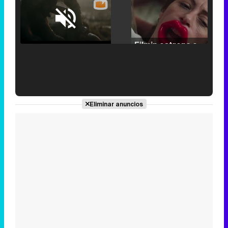
Loaded
:
25.30%
/
Unmute
Filmin estrena el tráiler de 'Millennial Mal', su nueva comedia universitaria de la mano de Lorena Iglesias
'120 Minutos' celebra sus 2.000 programas en Telemadrid con un vídeo del día a día en la redacción
Eliminar anuncios
Tráiler de '33 días', la nueva serie de Atresplayer con Julián Villagrán y José Manuel Poga
Tráiler en catalán de 'Ravalear', la nueva serie de HBO Max sobre los fondos buitre