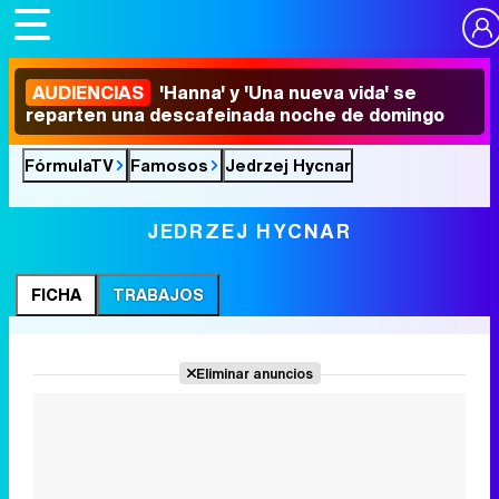
AUDIENCIAS
'Hanna' y 'Una nueva vida' se
reparten una descafeinada noche de domingo
FórmulaTV
Famosos
Jedrzej Hycnar
JEDRZEJ HYCNAR
FICHA
TRABAJOS
Eliminar anuncios