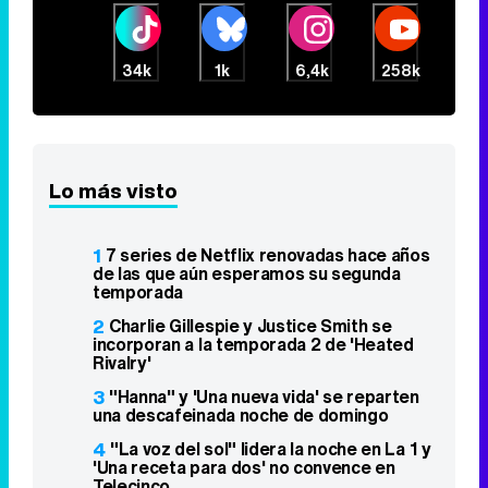
34k
1k
6,4k
258k
Lo más visto
1
7 series de Netflix renovadas hace años
de las que aún esperamos su segunda
temporada
2
Charlie Gillespie y Justice Smith se
incorporan a la temporada 2 de 'Heated
Rivalry'
3
"Hanna" y 'Una nueva vida' se reparten
una descafeinada noche de domingo
4
"La voz del sol" lidera la noche en La 1 y
'Una receta para dos' no convence en
Telecinco