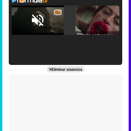
Loaded
:
25.30%
/
Unmute
Filmin estrena el tráiler de 'Millennial Mal', su nueva comedia universitaria de la mano de Lorena Iglesias
'120 Minutos' celebra sus 2.000 programas en Telemadrid con un vídeo del día a día en la redacción
Eliminar anuncios
Tráiler de '33 días', la nueva serie de Atresplayer con Julián Villagrán y José Manuel Poga