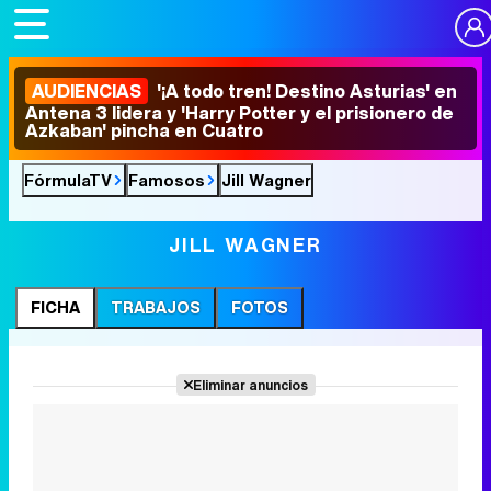
AUDIENCIAS
'¡A todo tren! Destino Asturias' en
Antena 3 lidera y 'Harry Potter y el prisionero de
Azkaban' pincha en Cuatro
FórmulaTV
Famosos
Jill Wagner
JILL WAGNER
FICHA
TRABAJOS
FOTOS
Eliminar anuncios