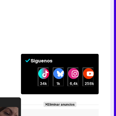
Síguenos
34k
1k
6,4k
258k
Eliminar anuncios