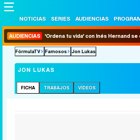
NOTICIAS
SERIES
AUDIENCIAS
PROGRA
AUDIENCIAS
'Ordena tu vida' con Inés Hernand se
FórmulaTV
Famosos
Jon Lukas
JON LUKAS
FICHA
TRABAJOS
VÍDEOS