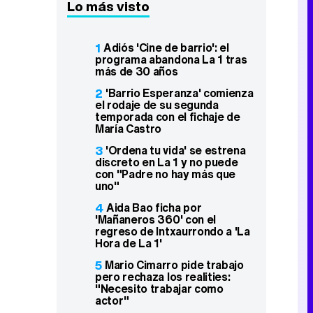
Lo más visto
1
Adiós 'Cine de barrio': el
programa abandona La 1 tras
más de 30 años
2
'Barrio Esperanza' comienza
el rodaje de su segunda
temporada con el fichaje de
María Castro
3
'Ordena tu vida' se estrena
discreto en La 1 y no puede
con "Padre no hay más que
uno"
4
Aida Bao ficha por
'Mañaneros 360' con el
regreso de Intxaurrondo a 'La
Hora de La 1'
5
Mario Cimarro pide trabajo
pero rechaza los realities:
"Necesito trabajar como
actor"