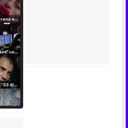
Filmin estrena el tráiler de 'Millennial Mal', su nueva comedia universitaria de la mano de Lorena Iglesias
'120 Minutos' celebra sus 2.000 programas en Telemadrid con un vídeo del día a día en la redacción
Tráiler de '33 días', la nueva serie de Atresplayer con Julián Villagrán y José Manuel Poga
Tráiler en catalán de 'Ravalear', la nueva serie de HBO Max sobre los fondos buitre