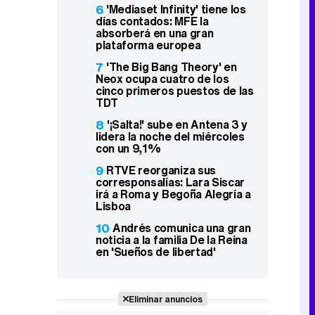
6
'Mediaset Infinity' tiene los
días contados: MFE la
absorberá en una gran
plataforma europea
7
'The Big Bang Theory' en
Neox ocupa cuatro de los
cinco primeros puestos de las
TDT
8
'¡Salta!' sube en Antena 3 y
lidera la noche del miércoles
con un 9,1%
9
RTVE reorganiza sus
corresponsalías: Lara Siscar
irá a Roma y Begoña Alegría a
Lisboa
10
Andrés comunica una gran
noticia a la familia De la Reina
en 'Sueños de libertad'
Eliminar anuncios