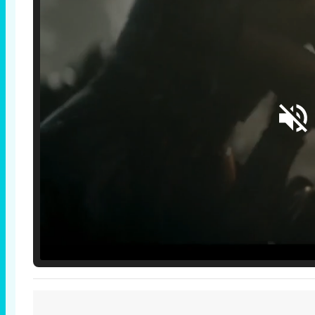
Loaded
:
25.30%
/
Unmute