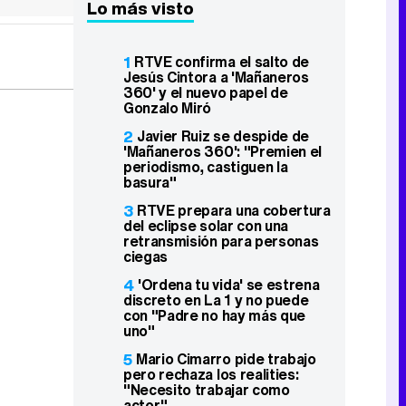
Lo más visto
1
RTVE confirma el salto de
Jesús Cintora a 'Mañaneros
360' y el nuevo papel de
Gonzalo Miró
2
Javier Ruiz se despide de
'Mañaneros 360': "Premien el
periodismo, castiguen la
basura"
3
RTVE prepara una cobertura
del eclipse solar con una
retransmisión para personas
ciegas
4
'Ordena tu vida' se estrena
discreto en La 1 y no puede
con "Padre no hay más que
uno"
5
Mario Cimarro pide trabajo
pero rechaza los realities:
"Necesito trabajar como
actor"