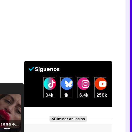
Síguenos
34k
1k
6,4k
258k
Eliminar anuncios
Filmin estrena el tráiler de 'Millennial Mal', su nueva comedia universitaria de la mano de Lorena Iglesias