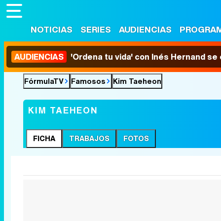
NOTICIAS
SERIES
AUDIENCIAS
PROGRA
AUDIENCIAS
'Ordena tu vida' con Inés Hernand se
FórmulaTV
Famosos
Kim Taeheon
KIM TAEHEON
FICHA
TRABAJOS
FOTOS