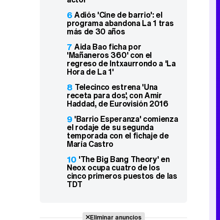
6
Adiós 'Cine de barrio': el
programa abandona La 1 tras
más de 30 años
7
Aida Bao ficha por
'Mañaneros 360' con el
regreso de Intxaurrondo a 'La
Hora de La 1'
8
Telecinco estrena 'Una
receta para dos', con Amir
Haddad, de Eurovisión 2016
9
'Barrio Esperanza' comienza
el rodaje de su segunda
temporada con el fichaje de
María Castro
10
'The Big Bang Theory' en
Neox ocupa cuatro de los
cinco primeros puestos de las
TDT
Eliminar anuncios