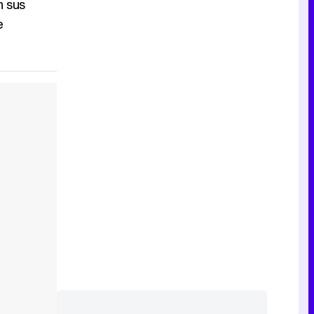
n sus
e
Canción ganadora de Eurovisión 2026: DARA con "Bangaranga" por Bulgaria