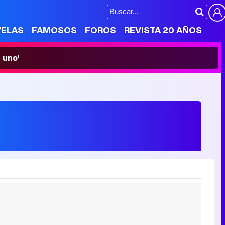
VELAS
FAMOSOS
FOROS
REVISTA 20 AÑOS
 uno'