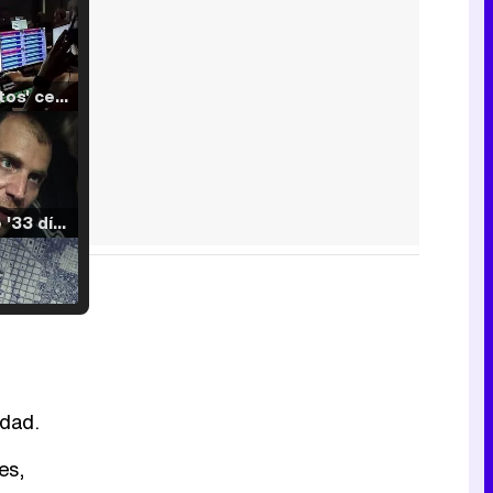
'120 Minutos' celebra sus 2.000 programas en Telemadrid con un vídeo del día a día en la redacción
Tráiler de '33 días', la nueva serie de Atresplayer con Julián Villagrán y José Manuel Poga
Tráiler en catalán de 'Ravalear', la nueva serie de HBO Max sobre los fondos buitre
edad.
es,
Tráiler de la tercera temporada de 'The Walking Dead: Dead City' de AMC+