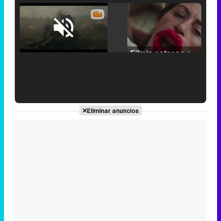
Loaded
:
25.30%
/
Unmute
Filmin estrena el tráiler de 'Millennial Mal', su nueva comedia universitaria de la mano de Lorena Iglesias
'120 Minutos' celebra sus 2.000 programas en Telemadrid con un vídeo del día a día en la redacción
Eliminar anuncios
Tráiler de '33 días', la nueva serie de Atresplayer con Julián Villagrán y José Manuel Poga