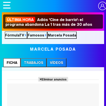
ÚLTIMA HORA
Adiós 'Cine de barrio': el
programa abandona La 1 tras más de 30 años
FórmulaTV
Famosos
Marcela Posada
MARCELA POSADA
FICHA
TRABAJOS
VÍDEOS
Eliminar anuncios