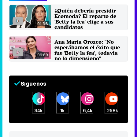
¿Quién debería presidir
Ecomoda? El reparto de
'Betty la fea' elige a sus
01:38
candidatos
11 de agosto 2024
Ana María Orozco: "No
esperábamos el éxito que
fue 'Betty la fea', todavía
06:59
no lo dimensiono"
19 de julio 2024
Síguenos
34k
1k
6,4k
258k