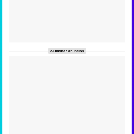
Tráiler en catalán de 'Ravalear', la nueva serie de HBO Max sobre los fondos buitre
Tráiler de la tercera temporada de 'The Walking Dead: Dead City' de AMC+
Eliminar anuncios
Canción ganadora de Eurovisión 2026: DARA con "Bangaranga" por Bulgaria