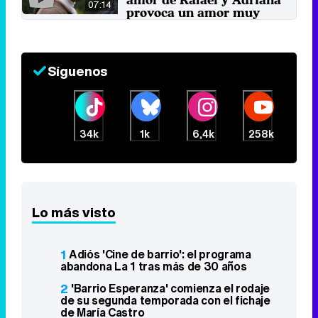
07:14
provoca un amor muy
doloroso"
26 de septiembre 2024
Síguenos
34k
1k
6,4k
258k
Lo más visto
1
Adiós 'Cine de barrio': el programa
abandona La 1 tras más de 30 años
2
'Barrio Esperanza' comienza el rodaje
de su segunda temporada con el fichaje
de María Castro