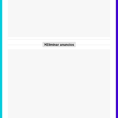
Tráiler en catalán de 'Ravalear', la nueva serie de HBO Max sobre los fondos buitre
Tráiler de la tercera temporada de 'The Walking Dead: Dead City' de AMC+
Eliminar anuncios
Canción ganadora de Eurovisión 2026: DARA con "Bangaranga" por Bulgaria