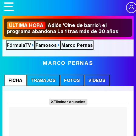
ÚLTIMA HORA
Adiós 'Cine de barrio': el
programa abandona La 1 tras más de 30 años
FórmulaTV
Famosos
Marco Pernas
MARCO PERNAS
FICHA
TRABAJOS
FOTOS
VÍDEOS
Eliminar anuncios