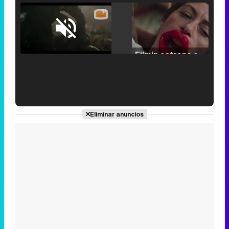
Loaded
:
25.30%
/
Unmute
Filmin estrena el tráiler de 'Millennial Mal', su nueva comedia universitaria de la mano de Lorena Iglesias
'120 Minutos' celebra sus 2.000 programas en Telemadrid con un vídeo del día a día en la redacción
Eliminar anuncios
Tráiler de '33 días', la nueva serie de Atresplayer con Julián Villagrán y José Manuel Poga