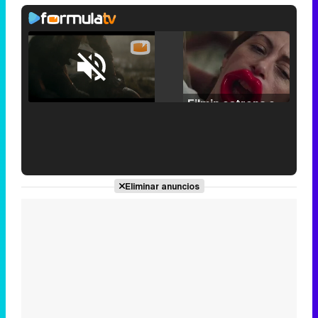
Loaded
:
25.30%
/
Unmute
Filmin estrena el tráiler de 'Millennial Mal', su nueva comedia universitaria de la mano de Lorena Iglesias
'120 Minutos' celebra sus 2.000 programas en Telemadrid con un vídeo del día a día en la redacción
Eliminar anuncios
Tráiler de '33 días', la nueva serie de Atresplayer con Julián Villagrán y José Manuel Poga