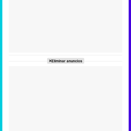
Tráiler en catalán de 'Ravalear', la nueva serie de HBO Max sobre los fondos buitre
Tráiler de la tercera temporada de 'The Walking Dead: Dead City' de AMC+
Eliminar anuncios
Canción ganadora de Eurovisión 2026: DARA con "Bangaranga" por Bulgaria