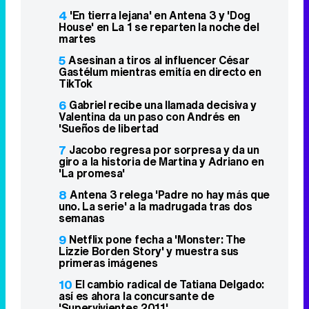
4
'En tierra lejana' en Antena 3 y 'Dog
House' en La 1 se reparten la noche del
martes
5
Asesinan a tiros al influencer César
Gastélum mientras emitía en directo en
TikTok
6
Gabriel recibe una llamada decisiva y
Valentina da un paso con Andrés en
'Sueños de libertad
7
Jacobo regresa por sorpresa y da un
giro a la historia de Martina y Adriano en
'La promesa'
8
Antena 3 relega 'Padre no hay más que
uno. La serie' a la madrugada tras dos
semanas
9
Netflix pone fecha a 'Monster: The
Lizzie Borden Story' y muestra sus
primeras imágenes
10
El cambio radical de Tatiana Delgado:
así es ahora la concursante de
'Supervivientes 2011'