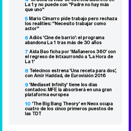
La 1 y no puede con "Padre no hay más
que uno"
5
Mario Cimarro pide trabajo pero rechaza
los realities: "Necesito trabajar como
actor"
6
Adiós 'Cine de barrio': el programa
abandona La 1 tras más de 30 años
7
Aida Bao ficha por 'Mañaneros 360' con
el regreso de Intxaurrondo a 'La Hora de
La 1'
8
Telecinco estrena 'Una receta para dos',
con Amir Haddad, de Eurovisión 2016
9
'Mediaset Infinity' tiene los días
contados: MFE la absorberá en una gran
plataforma europea
10
'The Big Bang Theory' en Neox ocupa
cuatro de los cinco primeros puestos de
las TDT