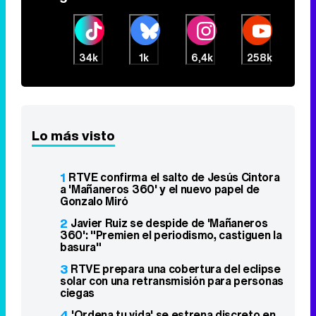
34k
1k
6,4k
258k
Lo más visto
1
RTVE confirma el salto de Jesús Cintora
a 'Mañaneros 360' y el nuevo papel de
Gonzalo Miró
2
Javier Ruiz se despide de 'Mañaneros
360': "Premien el periodismo, castiguen la
basura"
3
RTVE prepara una cobertura del eclipse
solar con una retransmisión para personas
ciegas
4
'Ordena tu vida' se estrena discreto en