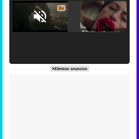
Loaded
:
25.30%
/
Unmute
Filmin estrena el tráiler de 'Millennial Mal', su nueva comedia universitaria de la mano de Lorena Iglesias
'120 Minutos' celebra sus 2.000 programas en Telemadrid con un vídeo del día a día en la redacción
Eliminar anuncios
Tráiler de '33 días', la nueva serie de Atresplayer con Julián Villagrán y José Manuel Poga