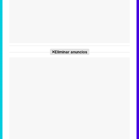
Tráiler en catalán de 'Ravalear', la nueva serie de HBO Max sobre los fondos buitre
Tráiler de la tercera temporada de 'The Walking Dead: Dead City' de AMC+
Eliminar anuncios
Canción ganadora de Eurovisión 2026: DARA con "Bangaranga" por Bulgaria