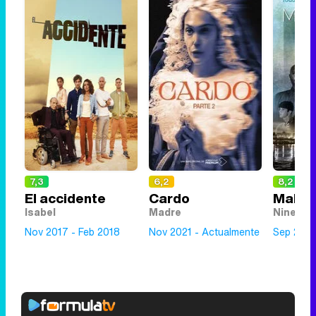
7,3
6,2
8,2
El accidente
Cardo
Malak
Isabel
Madre
Nines
Nov 2017 - Feb 2018
Nov 2021 - Actualmente
Sep 2019