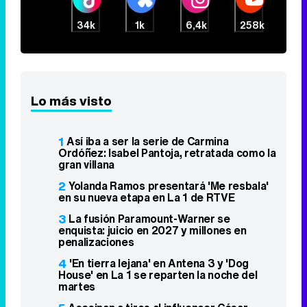
34k
1k
6,4k
258k
Lo más visto
1
Así iba a ser la serie de Carmina
Ordóñez: Isabel Pantoja, retratada como la
gran villana
2
Yolanda Ramos presentará 'Me resbala'
en su nueva etapa en La 1 de RTVE
3
La fusión Paramount-Warner se
enquista: juicio en 2027 y millones en
penalizaciones
4
'En tierra lejana' en Antena 3 y 'Dog
House' en La 1 se reparten la noche del
martes