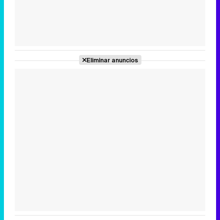
Tráiler de la tercera temporada de 'The Walking Dead: Dead City' de AMC+
Eliminar anuncios
Canción ganadora de Eurovisión 2026: DARA con "Bangaranga" por Bulgaria