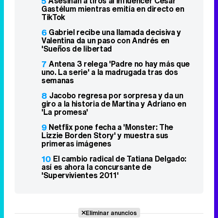
5
Asesinan a tiros al influencer César
Gastélum mientras emitía en directo en
TikTok
6
Gabriel recibe una llamada decisiva y
Valentina da un paso con Andrés en
'Sueños de libertad
7
Antena 3 relega 'Padre no hay más que
uno. La serie' a la madrugada tras dos
semanas
8
Jacobo regresa por sorpresa y da un
giro a la historia de Martina y Adriano en
'La promesa'
9
Netflix pone fecha a 'Monster: The
Lizzie Borden Story' y muestra sus
primeras imágenes
10
El cambio radical de Tatiana Delgado:
así es ahora la concursante de
'Supervivientes 2011'
Eliminar anuncios