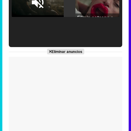
Loaded
:
25.30%
/
Unmute
Filmin estrena el tráiler de 'Millennial Mal', su nueva comedia universitaria de la mano de Lorena Iglesias
'120 Minutos' celebra sus 2.000 programas en Telemadrid con un vídeo del día a día en la redacción
Eliminar anuncios
Tráiler de '33 días', la nueva serie de Atresplayer con Julián Villagrán y José Manuel Poga
Tráiler en catalán de 'Ravalear', la nueva serie de HBO Max sobre los fondos buitre