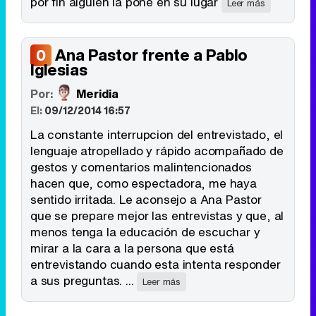
por fin alguien la pone en su lugar
Leer más
Ana Pastor frente a Pablo
0
Tráiler en catalán de 'Ravalear', la nueva serie de HBO Max sobre los fondos buitre
Iglesias
Por:
Meridia
El:
09/12/2014 16:57
La constante interrupcion del entrevistado, el
Tráiler de la tercera temporada de 'The Walking Dead: Dead City' de AMC+
lenguaje atropellado y rápido acompañado de
gestos y comentarios malintencionados
hacen que, como espectadora, me haya
sentido irritada. Le aconsejo a Ana Pastor
que se prepare mejor las entrevistas y que, al
Canción ganadora de Eurovisión 2026: DARA con "Bangaranga" por Bulgaria
menos tenga la educación de escuchar y
mirar a la cara a la persona que está
entrevistando cuando esta intenta responder
a sus preguntas. ...
Leer más