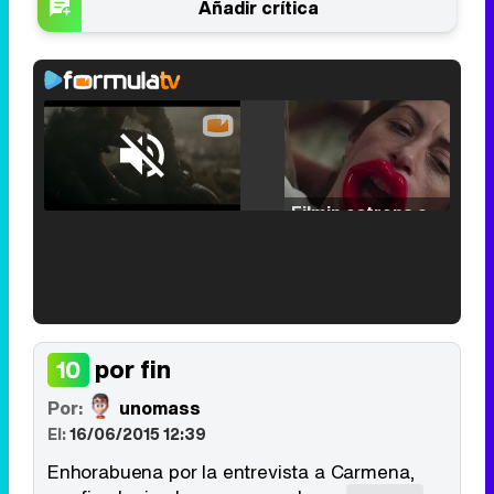
Añadir crítica
Loaded
:
25.30%
/
Unmute
Filmin estrena el tráiler de 'Millennial Mal', su nueva comedia universitaria de la mano de Lorena Iglesias
'120 Minutos' celebra sus 2.000 programas en Telemadrid con un vídeo del día a día en la redacción
por fin
10
Por:
unomass
El:
16/06/2015 12:39
Tráiler de '33 días', la nueva serie de Atresplayer con Julián Villagrán y José Manuel Poga
Enhorabuena por la entrevista a Carmena,