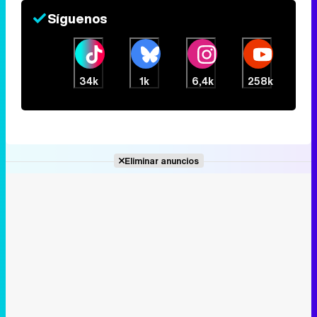
Síguenos
34k
1k
6,4k
258k
Eliminar anuncios