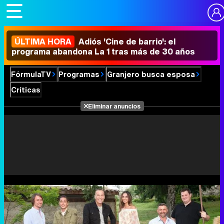
ÚLTIMA HORA
Adiós 'Cine de barrio': el
programa abandona La 1 tras más de 30 años
FórmulaTV
Programas
Granjero busca esposa
Críticas
Eliminar anuncios