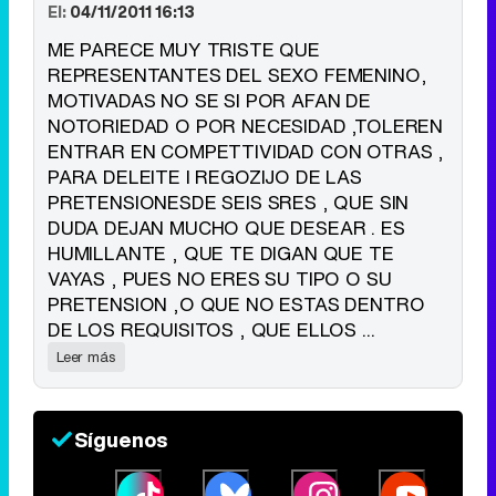
El:
04/11/2011 16:13
Tráiler de '33 días', la nueva serie de Atresplayer con Julián Villagrán y José Manuel Poga
ME PARECE MUY TRISTE QUE
REPRESENTANTES DEL SEXO FEMENINO,
MOTIVADAS NO SE SI POR AFAN DE
NOTORIEDAD O POR NECESIDAD ,TOLEREN
Tráiler en catalán de 'Ravalear', la nueva serie de HBO Max sobre los fondos buitre
ENTRAR EN COMPETTIVIDAD CON OTRAS ,
PARA DELEITE I REGOZIJO DE LAS
PRETENSIONESDE SEIS SRES , QUE SIN
DUDA DEJAN MUCHO QUE DESEAR . ES
HUMILLANTE , QUE TE DIGAN QUE TE
Tráiler de la tercera temporada de 'The Walking Dead: Dead City' de AMC+
VAYAS , PUES NO ERES SU TIPO O SU
PRETENSION ,O QUE NO ESTAS DENTRO
DE LOS REQUISITOS , QUE ELLOS ...
Leer más
Canción ganadora de Eurovisión 2026: DARA con "Bangaranga" por Bulgaria
Síguenos