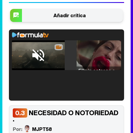
Añadir crítica
Loaded
:
25.30%
/
Unmute
Filmin estrena el tráiler de 'Millennial Mal', su nueva comedia universitaria de la mano de Lorena Iglesias
'120 Minutos' celebra sus 2.000 programas en Telemadrid con un vídeo del día a día en la redacción
NECESIDAD O NOTORIEDAD
0.3
.
Por:
MJPT58