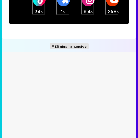
34k
1k
6,4k
258k
Eliminar anuncios