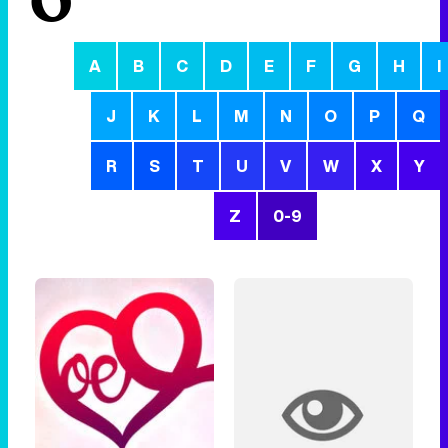
O
A
B
C
D
E
F
G
H
I
J
K
L
M
N
O
P
Q
R
S
T
U
V
W
X
Y
Z
0-9