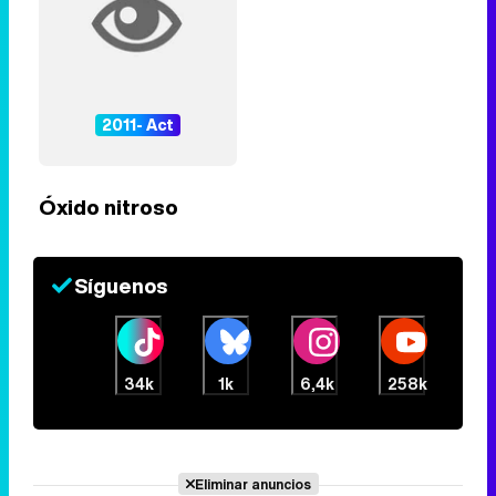
2011- Act
Óxido nitroso
Síguenos
34k
1k
6,4k
258k
Eliminar anuncios