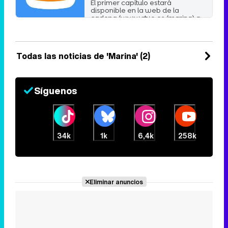
El primer capítulo estará
disponible en la web de la
cadena (www.rtve.es/marina) a
...
Sábado 8 Diciembre 2007 14:30
Todas las noticias de 'Marina' (2)
Síguenos
34k
1k
6,4k
258k
Eliminar anuncios