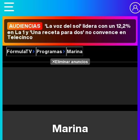
AUDIENCIAS
'La voz del sol' lidera con un 12,2%
en La 1 y 'Una receta para dos' no convence en
Telecinco
FórmulaTV
Programas
Marina
Eliminar anuncios
Marina