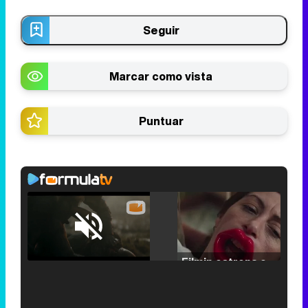
Seguir
Marcar como vista
Puntuar
Loaded
:
25.30%
/
Unmute
Filmin estrena el tráiler de 'Millennial Mal', su nueva comedia universitaria de la mano de Lorena Iglesias