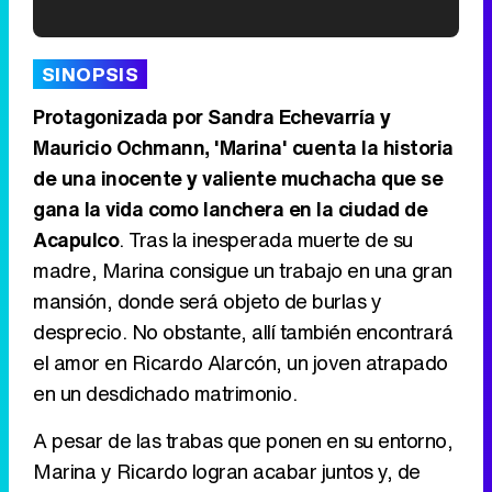
'120 Minutos' celebra sus 2.000 programas en Telemadrid con un vídeo del día a día en la redacción
SINOPSIS
Protagonizada por Sandra Echevarría y
Mauricio Ochmann, 'Marina' cuenta la historia
de una inocente y valiente muchacha que se
Tráiler de '33 días', la nueva serie de Atresplayer con Julián Villagrán y José Manuel Poga
gana la vida como lanchera en la ciudad de
Acapulco
. Tras la inesperada muerte de su
madre, Marina consigue un trabajo en una gran
mansión, donde será objeto de burlas y
Tráiler en catalán de 'Ravalear', la nueva serie de HBO Max sobre los fondos buitre
desprecio. No obstante, allí también encontrará
el amor en Ricardo Alarcón, un joven atrapado
en un desdichado matrimonio.
Tráiler de la tercera temporada de 'The Walking Dead: Dead City' de AMC+
A pesar de las trabas que ponen en su entorno,
Marina y Ricardo logran acabar juntos y, de